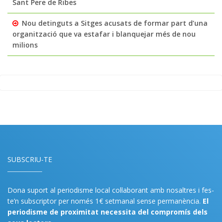
Sant Pere de Ribes
Nou detinguts a Sitges acusats de formar part d’una
organització que va estafar i blanquejar més de nou
milions
SUBSCRIU-TE
Dona suport al periodisme local col·laborant amb nosaltres i fes-
te’n subscriptor per només 1€ setmanal sense permanència.
El
periodisme de proximitat necessita del compromís dels