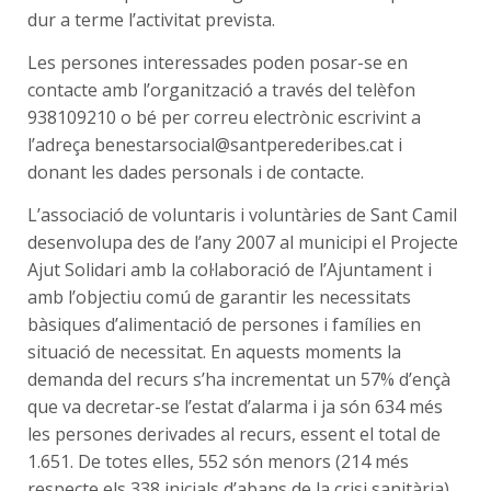
dur a terme l’activitat prevista.
Les persones interessades poden posar-se en
contacte amb l’organització a través del telèfon
938109210 o bé per correu electrònic escrivint a
l’adreça benestarsocial@santperederibes.cat i
donant les dades personals i de contacte.
L’associació de voluntaris i voluntàries de Sant Camil
desenvolupa des de l’any 2007 al municipi el Projecte
Ajut Solidari amb la col·laboració de l’Ajuntament i
amb l’objectiu comú de garantir les necessitats
bàsiques d’alimentació de persones i famílies en
situació de necessitat. En aquests moments la
demanda del recurs s’ha incrementat un 57% d’ençà
que va decretar-se l’estat d’alarma i ja són 634 més
les persones derivades al recurs, essent el total de
1.651. De totes elles, 552 són menors (214 més
respecte els 338 inicials d’abans de la crisi sanitària).