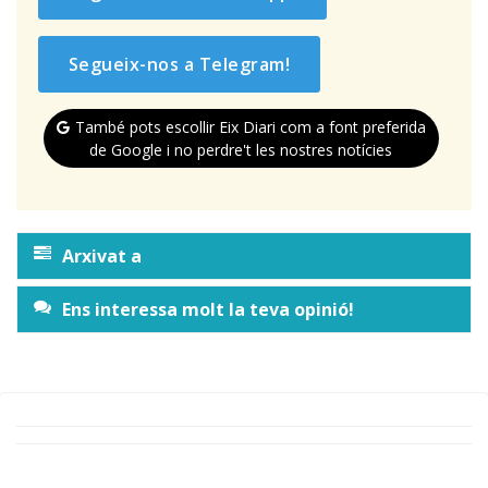
Segueix-nos a Telegram!
També pots escollir Eix Diari com a font preferida
de Google i no perdre't les nostres notícies
Arxivat a
Ens interessa molt la teva opinió!