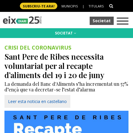
SUBSCRIU-TE ARA!
MUNICIPIS
|
TITULARS
Societat
SOCIETAT
CRISI DEL CORONAVIRUS
Sant Pere de Ribes necessita
voluntariat per al recapte
d’aliments del 19 i 20 de juny
La demanda del Banc d'Aliments s’ha incrementat un 57%
d’ençà que va decretar-se l’estat d’alarma
Leer esta noticia en castellano