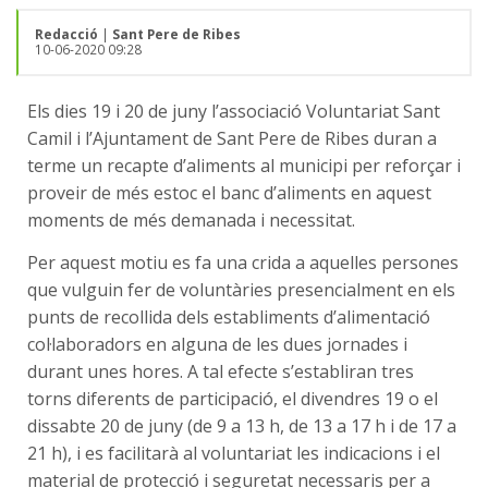
Redacció
|
Sant Pere de Ribes
10-06-2020 09:28
Els dies 19 i 20 de juny l’associació Voluntariat Sant
Camil i l’Ajuntament de Sant Pere de Ribes duran a
terme un recapte d’aliments al municipi per reforçar i
proveir de més estoc el banc d’aliments en aquest
moments de més demanada i necessitat.
Per aquest motiu es fa una crida a aquelles persones
que vulguin fer de voluntàries presencialment en els
punts de recollida dels establiments d’alimentació
col·laboradors en alguna de les dues jornades i
durant unes hores. A tal efecte s’establiran tres
torns diferents de participació, el divendres 19 o el
dissabte 20 de juny (de 9 a 13 h, de 13 a 17 h i de 17 a
21 h), i es facilitarà al voluntariat les indicacions i el
material de protecció i seguretat necessaris per a