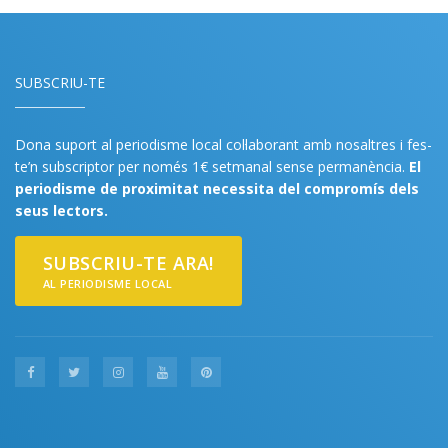
SUBSCRIU-TE
Dona suport al periodisme local col·laborant amb nosaltres i fes-
te’n subscriptor per només 1€ setmanal sense permanència.
El
periodisme de proximitat necessita del compromís dels
seus lectors.
SUBSCRIU-TE ARA!
AL PERIODISME LOCAL