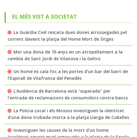
EL MÉS VIST A SOCIETAT
La Guàrdia Civil rescata dues dones arrossegades pel
corrent davant la platja del Home Mort de Sitges
Mor una dona de 76 anys en un atropellament a la
rambla de Sant Jordi de Vilanova i la Geltrú
Un home es cala foc a les portes d’un bar del barri de
l’Espirall de Vilafranca del Penedès
L'Audiència de Barcelona està "superada" per
l'entrada de reclamacions de consumidors contra bancs
La Policia Local i els Mossos investiguen la identitat
d’una dona trobada morta a la platja Llarga de Cubelles
Investiguen les causes de la mort d'un home
localitzat aquest matí sense vida a la platja de la Farola