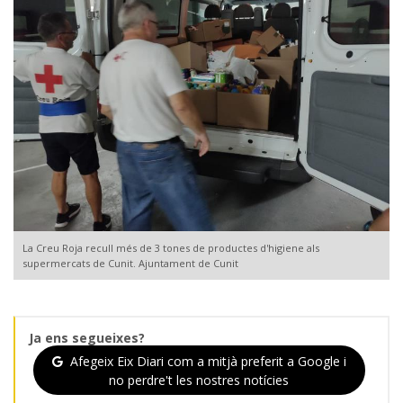
La Creu Roja recull més de 3 tones de productes d'higiene als
supermercats de Cunit. Ajuntament de Cunit
Ja ens segueixes?
Afegeix Eix Diari com a mitjà preferit a Google i
no perdre't les nostres notícies