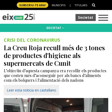
SUBSCRIU-TE ARA!
MUNICIPIS
|
TITULARS
Societat
SOCIETAT
CRISI DEL CORONAVIRUS
La Creu Roja recull més de 3 tones
de productes d'higiene als
supermercats de Cunit
L’objectiu d’aquesta campanya era recollir els productes
que costen més d’aconseguir per als bancs d’aliments
com els bolquers i l'alimentació dels nadons
Leer esta noticia en castellano