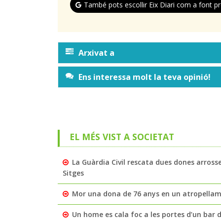
També pots escollir Eix Diari com a font pr
Arxivat a
Ens interessa molt la teva opinió!
EL MÉS VIST A SOCIETAT
La Guàrdia Civil rescata dues dones arross
Sitges
Mor una dona de 76 anys en un atropellamen
Un home es cala foc a les portes d’un bar de