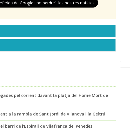
eferida de Google i no perdre't les nostres notícies
egades pel corrent davant la platja del Home Mort de
t a la rambla de Sant Jordi de Vilanova i la Geltrú
l barri de l’Espirall de Vilafranca del Penedès