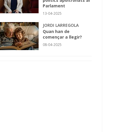
polítics apoltronats al
Parlament
13-04-2025
JORDI LARREGOLA
Quan han de
començar a llegir?
08-04-2025