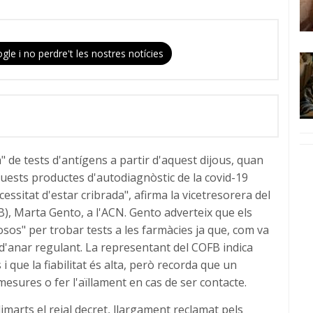
gle i no perdre't les nostres notícies
de tests d'antígens a partir d'aquest dijous, quan
quests productes d'autodiagnòstic de la covid-19
essitat d'estar cribrada", afirma la vicetresorera del
B), Marta Gento, a l'ACN. Gento adverteix que els
osos" per trobar tests a les farmàcies ja que, com va
d'anar regulant. La representant del COFB indica
i que la fiabilitat és alta, però recorda que un
mesures o fer l'aïllament en cas de ser contacte.
imarts el reial decret, llargament reclamat pels