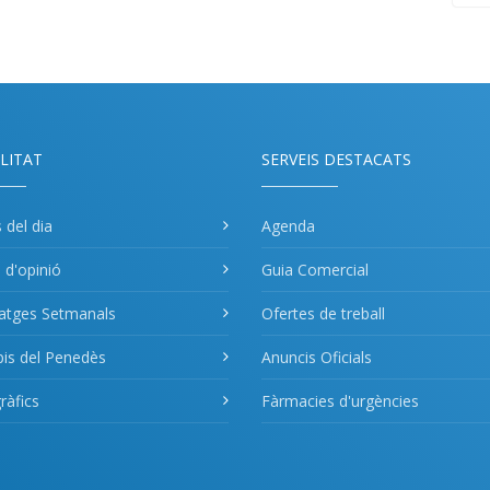
LITAT
SERVEIS DESTACATS
s del dia
Agenda
s d'opinió
Guia Comercial
atges Setmanals
Ofertes de treball
pis del Penedès
Anuncis Oficials
àfics
Fàrmacies d'urgències