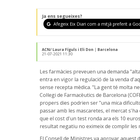
Ja ens segueixes?
Afegeix Eix Diari com a mitjà preferit a Goo
ACN/ Laura Fíguls i Eli Don
|
Barcelona
21-07-2021 11:30
Les farmàcies preveuen una demanda "alta" 
entra en vigor la regulació de la venda d'a
sense recepta mèdica. "La gent té molta nec
Col·legi de Farmacèutics de Barcelona (COF
propers dies podrien ser "una mica dificult
passar amb les mascaretes, el mercat s'ha 
que el cost d'un test ronda ara els 10 euros 
resultat negatiu no eximeix de complir les 
El Consell de Ministres va aprovar aquest d