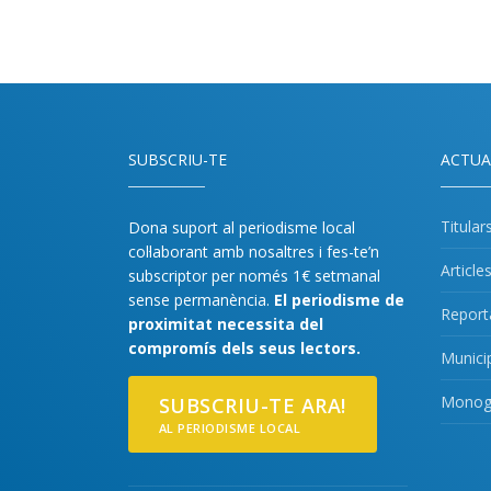
SUBSCRIU-TE
ACTUA
Titular
Dona suport al periodisme local
col·laborant amb nosaltres i fes-te’n
Article
subscriptor per només 1€ setmanal
sense permanència.
El periodisme de
Report
proximitat necessita del
compromís dels seus lectors.
Munici
Monogr
SUBSCRIU-TE ARA!
AL PERIODISME LOCAL