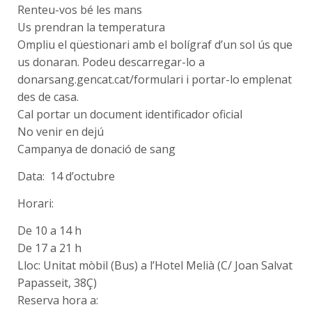
Renteu-vos bé les mans
Us prendran la temperatura
Ompliu el qüestionari amb el bolígraf d’un sol ús que
us donaran. Podeu descarregar-lo a
donarsang.gencat.cat/formulari i portar-lo emplenat
des de casa.
Cal portar un document identificador oficial
No venir en dejú
Campanya de donació de sang
Data: 14 d’octubre
Horari:
De 10 a 14 h
De 17 a 21 h
Lloc: Unitat mòbil (Bus) a l’Hotel Melià (C/ Joan Salvat
Papasseit, 38Ç)
Reserva hora a: