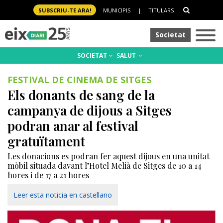
SUBSCRIU-TE ARA!
MUNICIPIS
|
TITULARS
Societat
SOCIETAT
SALUT
FESTIVAL DE CINEMA DE SITGES
Els donants de sang de la
campanya de dijous a Sitges
podran anar al festival
gratuïtament
Les donacions es podran fer aquest dijous en una unitat
mòbil situada davant l’Hotel Melià de Sitges de 10 a 14
hores i de 17 a 21 hores
Leer esta noticia en castellano