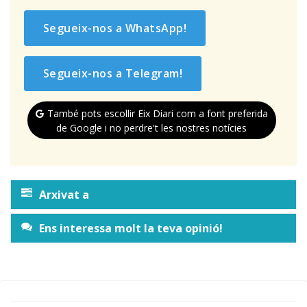
Segueix-nos a WhatsApp!
Segueix-nos a Telegram!
També pots escollir Eix Diari com a font preferida
de Google i no perdre't les nostres notícies
Arxivat a
Ens interessa molt la teva opinió!