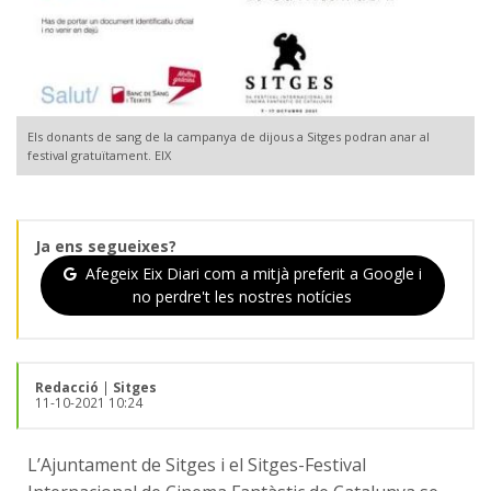
Els donants de sang de la campanya de dijous a Sitges podran anar al
festival gratuïtament. EIX
Ja ens segueixes?
Afegeix Eix Diari com a mitjà preferit a Google i
no perdre't les nostres notícies
Redacció
|
Sitges
11-10-2021 10:24
L’Ajuntament de Sitges i el Sitges-Festival