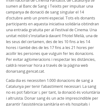
Internacional de Cinema Fantàstic de Catalunya se
sumen al Banc de Sang i Teixits per impulsar una
campanya de donació de sang singular el 14
d’octubre amb un premi especial. Tots els donants
participants en aquesta iniciativa solidària obtindran
una entrada gratuïta per al Festival de Cinema. Una
unitat mòbil s’instal·larà davant l’Hotel Melià, una de
les seus del certamen, des de les 10 fins a les 14
hores i també des de les 17 fins a les 21 hores per
acollir les persones que vulguin fer les donacions.
Per evitar aglomeracions i respectar les distàncies,
caldrà reservar hora a través de la pàgina web
donarsang.gencat.cat.
Cada dia es necessiten 1.000 donacions de sang a
Catalunya per tenir l’abastiment necessari. La sang
no es pot fabricar i, per tant, la donació és voluntària
i altruista. Donar sang és un acte imprescindible per
garantir l’assistència sanitària en els hospitals i