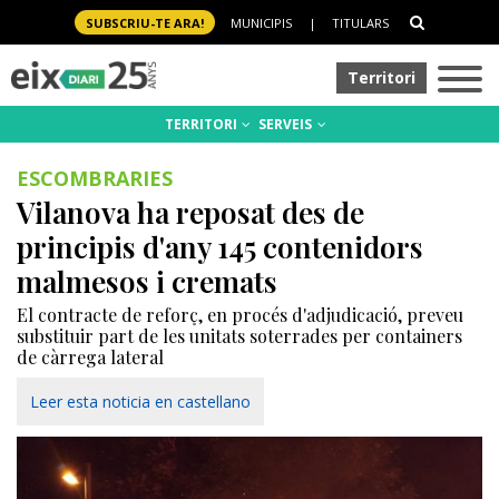
SUBSCRIU-TE ARA!
MUNICIPIS
|
TITULARS
Territori
TERRITORI
SERVEIS
ESCOMBRARIES
Vilanova ha reposat des de
principis d'any 145 contenidors
malmesos i cremats
El contracte de reforç, en procés d'adjudicació, preveu
substituir part de les unitats soterrades per containers
de càrrega lateral
Leer esta noticia en castellano