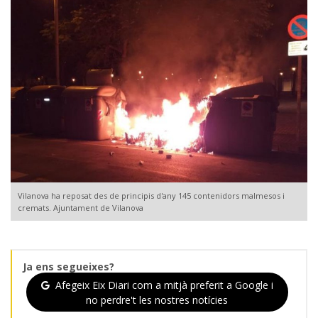
Vilanova ha reposat des de principis d'any 145 contenidors malmesos i
cremats. Ajuntament de Vilanova
Ja ens segueixes?
Afegeix Eix Diari com a mitjà preferit a Google i
no perdre't les nostres notícies