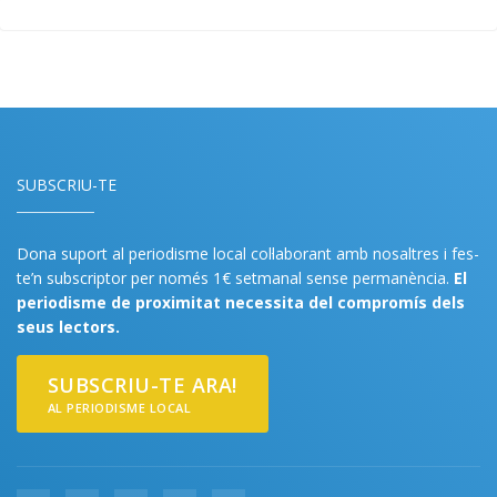
SUBSCRIU-TE
Dona suport al periodisme local col·laborant amb nosaltres i fes-
te’n subscriptor per només 1€ setmanal sense permanència.
El
periodisme de proximitat necessita del compromís dels
seus lectors.
SUBSCRIU-TE ARA!
AL PERIODISME LOCAL