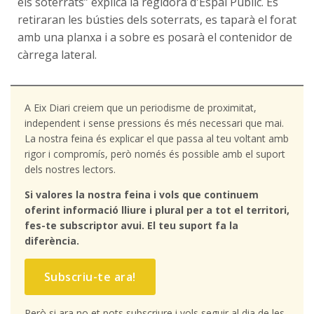
els soterrats” explica la regidora d'Espai Públic. Es
retiraran les bústies dels soterrats, es taparà el forat
amb una planxa i a sobre es posarà el contenidor de
càrrega lateral.
A Eix Diari creiem que un periodisme de proximitat,
independent i sense pressions és més necessari que mai.
La nostra feina és explicar el que passa al teu voltant amb
rigor i compromís, però només és possible amb el suport
dels nostres lectors.
Si valores la nostra feina i vols que continuem
oferint informació lliure i plural per a tot el territori,
fes-te subscriptor avui. El teu suport fa la
diferència.
Subscriu-te ara!
Però si ara no et pots subscriure i vols seguir al dia de les