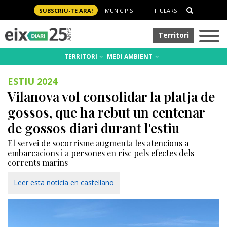
SUBSCRIU-TE ARA!
MUNICIPIS
|
TITULARS
Territori
TERRITORI
MEDI AMBIENT
ESTIU 2024
Vilanova vol consolidar la platja de
gossos, que ha rebut un centenar
de gossos diari durant l'estiu
El servei de socorrisme augmenta les atencions a
embarcacions i a persones en risc pels efectes dels
corrents marins
Leer esta noticia en castellano