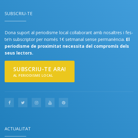
SUBSCRIU-TE
Dona suport al periodisme local col·laborant amb nosaltres i fes-
te’n subscriptor per només 1€ setmanal sense permanència.
El
periodisme de proximitat necessita del compromís dels
seus lectors.
SUBSCRIU-TE ARA!
AL PERIODISME LOCAL
ACTUALITAT