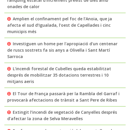
rànquing estatal d'increment previst de dies amb
onades de calor
Amplien el confinament pel foc de l’Anoia, que ja
afecta el sud d’Igualada, l’oest de Capellades i cinc
municipis més
Investiguen un home per l'apropiació d'un centenar
de ruscs sostrets fa sis anys a Olivella i Sant Martí
Sarroca
L'incendi forestal de Cubelles queda estabilitzat
després de mobilitzar 35 dotacions terrestres i 10
mitjans aeris
El Tour de França passarà per la Rambla del Garraf i
provocarà afectacions de trànsit a Sant Pere de Ribes
Extingit l’incendi de vegetació de Canyelles després
d’afectar la zona de Selva Meravelles