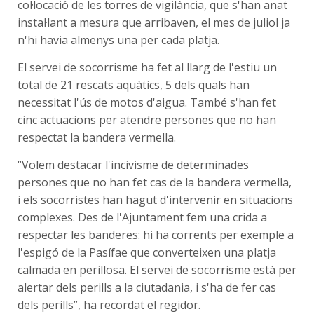
col·locació de les torres de vigilància, que s'han anat
instal·lant a mesura que arribaven, el mes de juliol ja
n'hi havia almenys una per cada platja.
El servei de socorrisme ha fet al llarg de l'estiu un
total de 21 rescats aquàtics, 5 dels quals han
necessitat l'ús de motos d'aigua. També s'han fet
cinc actuacions per atendre persones que no han
respectat la bandera vermella.
“Volem destacar l'incivisme de determinades
persones que no han fet cas de la bandera vermella,
i els socorristes han hagut d'intervenir en situacions
complexes. Des de l'Ajuntament fem una crida a
respectar les banderes: hi ha corrents per exemple a
l'espigó de la Pasífae que converteixen una platja
calmada en perillosa. El servei de socorrisme està per
alertar dels perills a la ciutadania, i s'ha de fer cas
dels perills”, ha recordat el regidor.