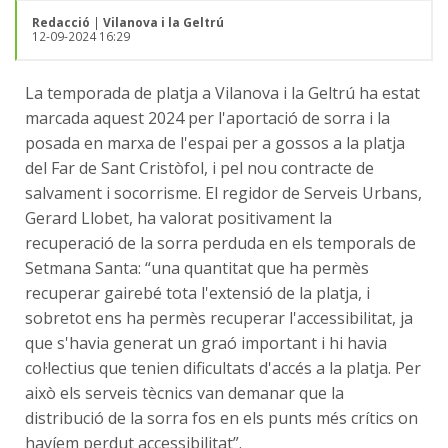
Redacció
|
Vilanova i la Geltrú
12-09-2024 16:29
La temporada de platja a Vilanova i la Geltrú ha estat
marcada aquest 2024 per l'aportació de sorra i la
posada en marxa de l'espai per a gossos a la platja
del Far de Sant Cristòfol, i pel nou contracte de
salvament i socorrisme. El regidor de Serveis Urbans,
Gerard Llobet, ha valorat positivament la
recuperació de la sorra perduda en els temporals de
Setmana Santa: “una quantitat que ha permès
recuperar gairebé tota l'extensió de la platja, i
sobretot ens ha permès recuperar l'accessibilitat, ja
que s'havia generat un graó important i hi havia
col·lectius que tenien dificultats d'accés a la platja. Per
això els serveis tècnics van demanar que la
distribució de la sorra fos en els punts més crítics on
havíem perdut accessibilitat”.