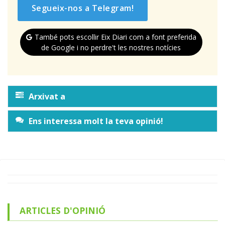
Segueix-nos a Telegram!
També pots escollir Eix Diari com a font preferida
de Google i no perdre't les nostres notícies
Arxivat a
Ens interessa molt la teva opinió!
ARTICLES D'OPINIÓ