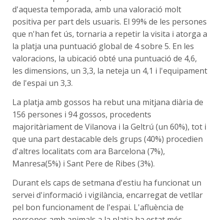
d'aquesta temporada, amb una valoració molt
positiva per part dels usuaris. El 99% de les persones
que n'han fet ús, tornaria a repetir la visita i atorga a
la platja una puntuació global de 4 sobre 5. En les
valoracions, la ubicació obté una puntuació de 4,6,
les dimensions, un 3,3, la neteja un 4,1 i l'equipament
de l'espai un 3,3.
La platja amb gossos ha rebut una mitjana diària de
156 persones i 94 gossos, procedents
majoritàriament de Vilanova i la Geltrú (un 60%), tot i
que una part destacable dels grups (40%) procedien
d'altres localitats com ara Barcelona (7%),
Manresa(5%) i Sant Pere de Ribes (3%).
Durant els caps de setmana d'estiu ha funcionat un
servei d'informació i vigilància, encarregat de vetllar
pel bon funcionament de l'espai. L'afluència de
persones amb animals a la platja ha estat més