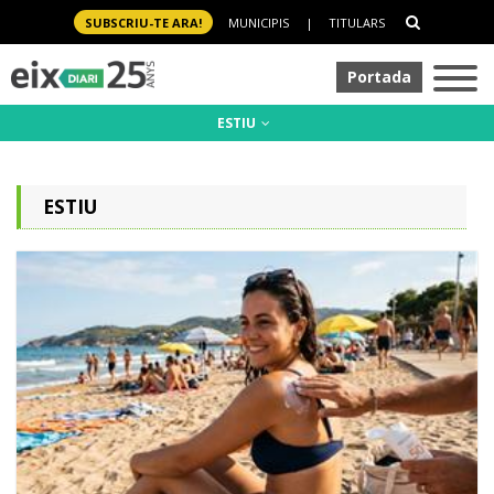
SUBSCRIU-TE ARA!
MUNICIPIS
|
TITULARS
Portada
ESTIU
ESTIU