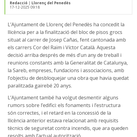
Redacció
|
Llorenç del Penedès
17-12-2025 09:18
L’Ajuntament de Llorenç del Penedès ha concedit la
llicència per a la finalització del bloc de pisos grocs
situat al carrer de Josep Cañas, fent cantonada amb
els carrers Cor del Raïm i Víctor Català. Aquesta
decisió arriba després de més d’un any de treball i
reunions constants amb la Generalitat de Catalunya,
la Sareb, empreses, fundacions i associacions, amb
l’objectiu de desbloquejar una obra que havia quedat
paralitzada gairebé 20 anys.
L’Ajuntament també ha volgut desmentir alguns
rumors sobre l’edifici: els fonaments i l’estructura
són correctes, i el retard en la concessió de la
llicència anterior estava relacionat amb requisits
tècnics de seguretat contra incendis, que ara queden
resolts amb l’actual autorització.