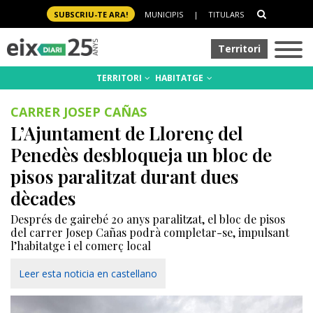
SUBSCRIU-TE ARA!
MUNICIPIS
|
TITULARS
Territori
TERRITORI
HABITATGE
CARRER JOSEP CAÑAS
L’Ajuntament de Llorenç del
Penedès desbloqueja un bloc de
pisos paralitzat durant dues
dècades
Després de gairebé 20 anys paralitzat, el bloc de pisos
del carrer Josep Cañas podrà completar-se, impulsant
l’habitatge i el comerç local
Leer esta noticia en castellano