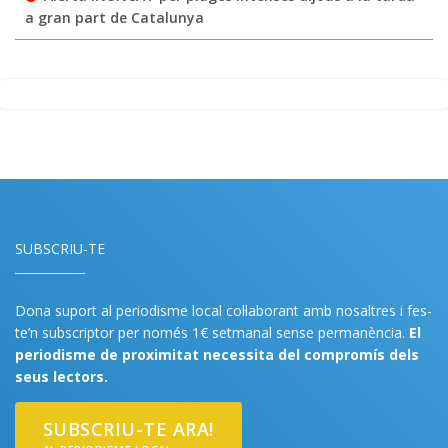
a gran part de Catalunya
SUBSCRIU-TE
Dona suport al periodisme local col·laborant amb nosaltres i fes-
te’n subscriptor per només 1€ setmanal sense permanència.
El
periodisme de proximitat necessita del compromís dels
seus lectors.
SUBSCRIU-TE ARA!