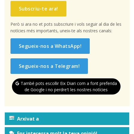
Subscriu-te ara!
Però si ara no et pots subscriure i vols seguir al dia de les
notícies més importants, uneix-te als nostres canals:
Segueix-nos a WhatsApp!
Segueix-nos a Telegram!
També pots escollir Eix Diari com a font preferida
de Google i no perdre't les nostres notícies
Arxivat a
Ens interessa molt la teva opinió!