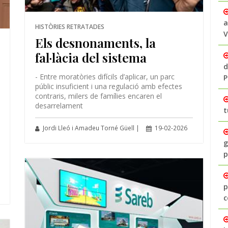
a
HISTÒRIES RETRATADES
V
Els desnonaments, la
fal·làcia del sistema
d
- Entre moratòries difícils d’aplicar, un parc
P
públic insuficient i una regulació amb efectes
contraris, milers de famílies encaren el
desarrelament
t
Jordi Lleó i Amadeu Torné Güell |
19-02-2026
g
p
p
c