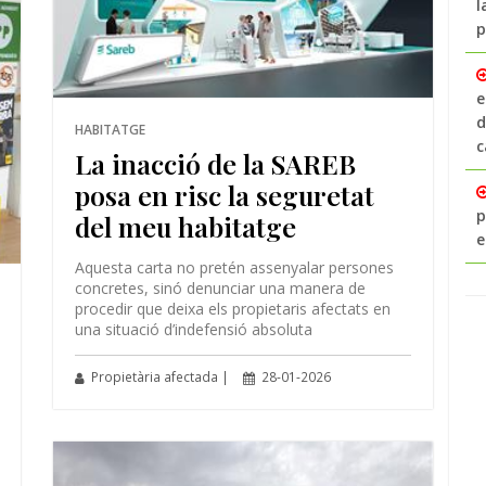
l
p
e
d
HABITATGE
c
La inacció de la SAREB
posa en risc la seguretat
p
del meu habitatge
e
Aquesta carta no pretén assenyalar persones
concretes, sinó denunciar una manera de
procedir que deixa els propietaris afectats en
una situació d’indefensió absoluta
Propietària afectada |
28-01-2026