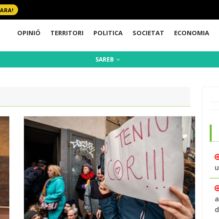
 ARA!
OPINIÓ
TERRITORI
POLITICA
SOCIETAT
ECONOMIA
SAREB
u
a
d