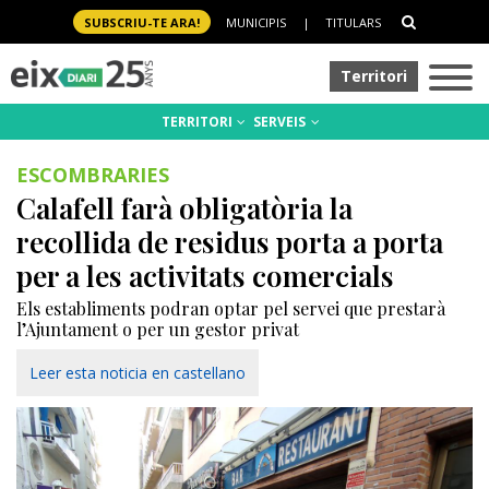
SUBSCRIU-TE ARA!
MUNICIPIS
|
TITULARS
Territori
TERRITORI
SERVEIS
ESCOMBRARIES
Calafell farà obligatòria la
recollida de residus porta a porta
per a les activitats comercials
Els establiments podran optar pel servei que prestarà
l’Ajuntament o per un gestor privat
Leer esta noticia en castellano