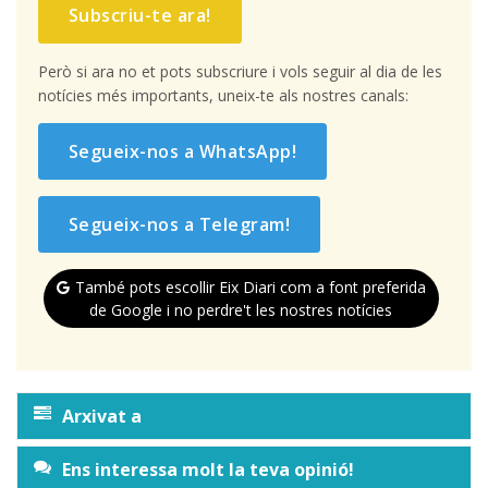
Subscriu-te ara!
Però si ara no et pots subscriure i vols seguir al dia de les
notícies més importants, uneix-te als nostres canals:
Segueix-nos a WhatsApp!
Segueix-nos a Telegram!
També pots escollir Eix Diari com a font preferida
de Google i no perdre't les nostres notícies
Arxivat a
Ens interessa molt la teva opinió!