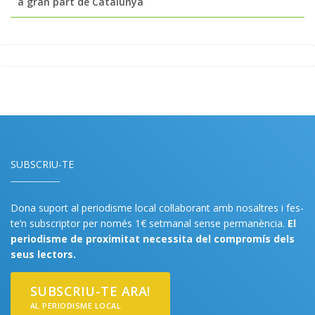
a gran part de Catalunya
SUBSCRIU-TE
Dona suport al periodisme local col·laborant amb nosaltres i fes-
te’n subscriptor per només 1€ setmanal sense permanència.
El
periodisme de proximitat necessita del compromís dels
seus lectors.
SUBSCRIU-TE ARA!
AL PERIODISME LOCAL