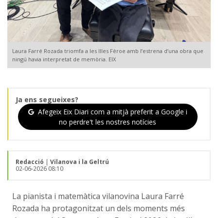
Laura Farré Rozada triomfa a les Illes Fèroe amb l’estrena d’una obra que
ningú havia interpretat de memòria. EIX
Ja ens segueixes?
Afegeix Eix Diari com a mitjà preferit a Google i
no perdre't les nostres notícies
Redacció
|
Vilanova i la Geltrú
02-06-2026 08:10
La pianista i matemàtica vilanovina Laura Farré
Rozada ha protagonitzat un dels moments més