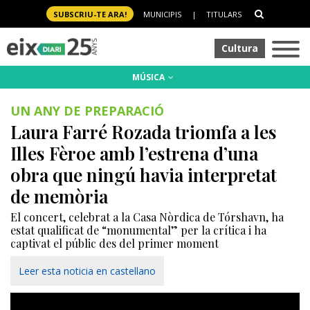
SUBSCRIU-TE ARA!
MUNICIPIS
|
TITULARS
Cultura
MÚSICA
UN ANY DE PREPARACIÓ
Laura Farré Rozada triomfa a les
Illes Fèroe amb l’estrena d’una
obra que ningú havia interpretat
de memòria
El concert, celebrat a la Casa Nòrdica de Tórshavn, ha
estat qualificat de “monumental” per la crítica i ha
captivat el públic des del primer moment
Leer esta noticia en castellano