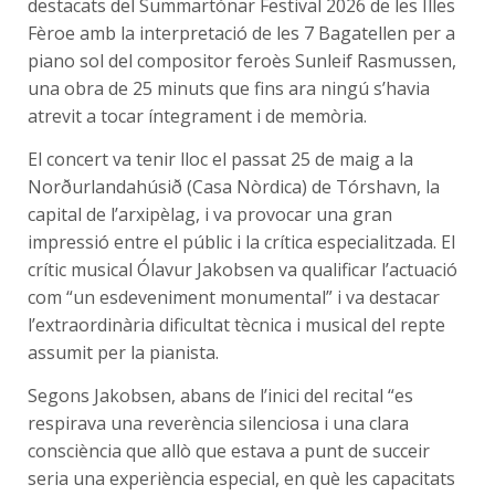
destacats del Summartónar Festival 2026 de les Illes
Fèroe amb la interpretació de les 7 Bagatellen per a
piano sol del compositor feroès Sunleif Rasmussen,
una obra de 25 minuts que fins ara ningú s’havia
atrevit a tocar íntegrament i de memòria.
El concert va tenir lloc el passat 25 de maig a la
Norðurlandahúsið (Casa Nòrdica) de Tórshavn, la
capital de l’arxipèlag, i va provocar una gran
impressió entre el públic i la crítica especialitzada. El
crític musical Ólavur Jakobsen va qualificar l’actuació
com “un esdeveniment monumental” i va destacar
l’extraordinària dificultat tècnica i musical del repte
assumit per la pianista.
Segons Jakobsen, abans de l’inici del recital “es
respirava una reverència silenciosa i una clara
consciència que allò que estava a punt de succeir
seria una experiència especial, en què les capacitats