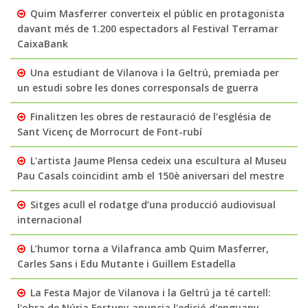
Quim Masferrer converteix el públic en protagonista
davant més de 1.200 espectadors al Festival Terramar
CaixaBank
Una estudiant de Vilanova i la Geltrú, premiada per
un estudi sobre les dones corresponsals de guerra
Finalitzen les obres de restauració de l’església de
Sant Vicenç de Morrocurt de Font-rubí
L'artista Jaume Plensa cedeix una escultura al Museu
Pau Casals coincidint amb el 150è aniversari del mestre
Sitges acull el rodatge d’una producció audiovisual
internacional
L’humor torna a Vilafranca amb Quim Masferrer,
Carles Sans i Edu Mutante i Guillem Estadella
La Festa Major de Vilanova i la Geltrú ja té cartell:
l'obra de Núria Fortuny anuncia l'edició d'enguany