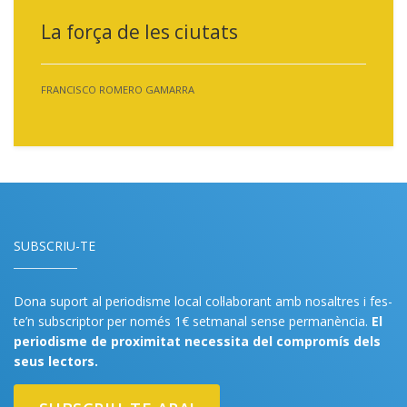
La força de les ciutats
FRANCISCO ROMERO GAMARRA
SUBSCRIU-TE
Dona suport al periodisme local col·laborant amb nosaltres i fes-
te’n subscriptor per només 1€ setmanal sense permanència.
El
periodisme de proximitat necessita del compromís dels
seus lectors.