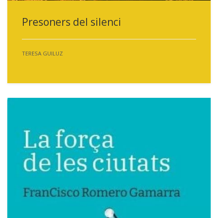
Presoners del silenci
TERESA GUILUZ