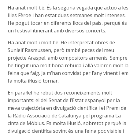
Ha anat molt bé. És la segona vegada que actuo a les
Illes Fèroe i han estat dues setmanes molt intenses.
He pogut tocar en diferents llocs del país, perquè és
un festival itinerant amb diversos concerts.
Ha anat molt i molt bé. He interpretat obres de
Sunleif Rasmussen, però també peces del meu
projecte Araspel, amb compositors armenis. Sempre
he tingut una molt bona rebuda i allà valoren molt la
feina que faig. Ja m’han convidat per l’any vinent i em
fa molta il·lusió tornar.
En paral·lel he rebut dos reconeixements molt
importants: el del Senat de l’Estat espanyol per la
meva trajectòria en divulgació científica i el Premi de
la Ràdio Associació de Catalunya pel programa La
cinta de Möbius. Fa molta il·lusió, sobretot perquè la
divulgació científica sovint és una feina poc visible i