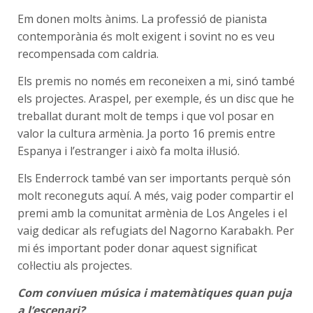
Em donen molts ànims. La professió de pianista
contemporània és molt exigent i sovint no es veu
recompensada com caldria.
Els premis no només em reconeixen a mi, sinó també
els projectes. Araspel, per exemple, és un disc que he
treballat durant molt de temps i que vol posar en
valor la cultura armènia. Ja porto 16 premis entre
Espanya i l’estranger i això fa molta il·lusió.
Els Enderrock també van ser importants perquè són
molt reconeguts aquí. A més, vaig poder compartir el
premi amb la comunitat armènia de Los Angeles i el
vaig dedicar als refugiats del Nagorno Karabakh. Per
mi és important poder donar aquest significat
col·lectiu als projectes.
Com conviuen música i matemàtiques quan puja
a l’escenari?