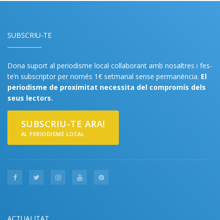
SUBSCRIU-TE
Dona suport al periodisme local col·laborant amb nosaltres i fes-
te’n subscriptor per només 1€ setmanal sense permanència.
El
periodisme de proximitat necessita del compromís dels
seus lectors.
SUBSCRIU-TE ARA!
AL PERIODISME LOCAL
ACTUALITAT