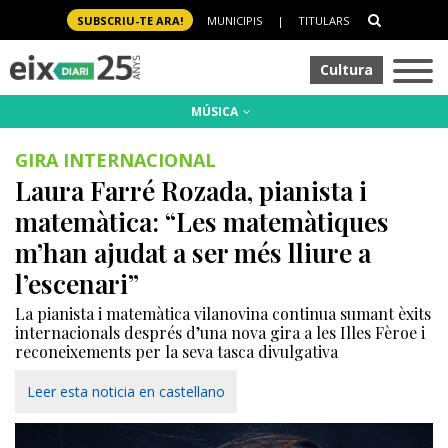
SUBSCRIU-TE ARA!
MUNICIPIS
|
TITULARS
Cultura
MÚSICA
GIRA INTERNACIONAL
Laura Farré Rozada, pianista i
matemàtica: “Les matemàtiques
m’han ajudat a ser més lliure a
l’escenari”
La pianista i matemàtica vilanovina continua sumant èxits
internacionals després d’una nova gira a les Illes Fèroe i
reconeixements per la seva tasca divulgativa
Leer esta noticia en castellano