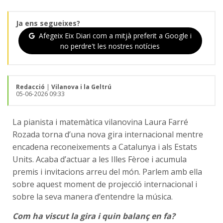
Ja ens segueixes?
Afegeix Eix Diari com a mitjà preferit a Google i
no perdre't les nostres notícies
Redacció
|
Vilanova i la Geltrú
05-06-2026 09:33
La pianista i matemàtica vilanovina Laura Farré
Rozada torna d’una nova gira internacional mentre
encadena reconeixements a Catalunya i als Estats
Units. Acaba d’actuar a les Illes Fèroe i acumula
premis i invitacions arreu del món. Parlem amb ella
sobre aquest moment de projecció internacional i
sobre la seva manera d’entendre la música.
Com ha viscut la gira i quin balanç en fa?