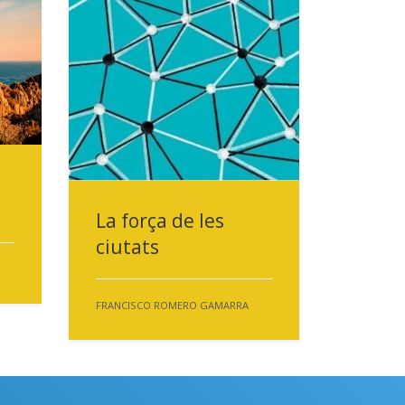
La força de les
ciutats
FRANCISCO ROMERO GAMARRA