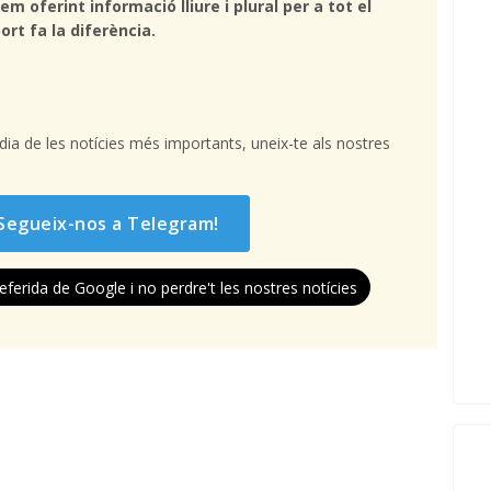
em oferint informació lliure i plural per a tot el
ort fa la diferència.
l dia de les notícies més importants, uneix-te als nostres
Segueix-nos a Telegram!
eferida de Google i no perdre't les nostres notícies