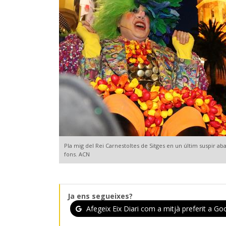
Pla mig del Rei Carnestoltes de Sitges en un últim suspir aba
fons. ACN
Ja ens segueixes?
Afegeix Eix Diari com a mitjà preferit a Goo