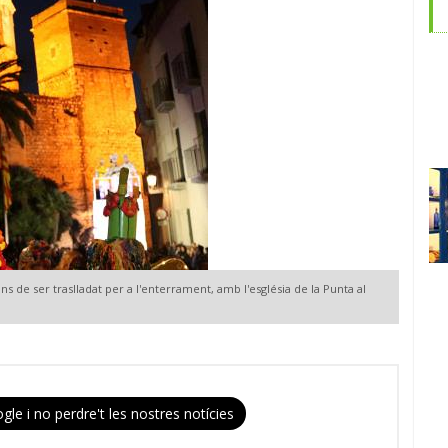
ns de ser traslladat per a l'enterrament, amb l'església de la Punta al
gle i no perdre't les nostres notícies