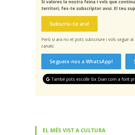
Si valores la nostra feina i vols que continu
territori, fes-te subscriptor avui. El teu sup
Subscriu-te ara!
Però si ara no et pots subscriure i vols seguir a
canals:
Segueix-nos a WhatsApp!
També pots escollir Eix Diari com a font pr
EL MÉS VIST A CULTURA