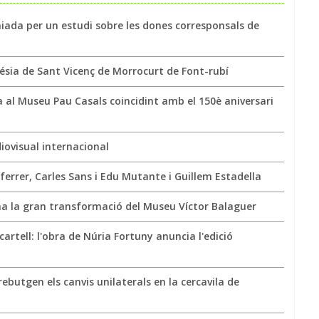
miada per un estudi sobre les dones corresponsals de
glésia de Sant Vicenç de Morrocurt de Font-rubí
a al Museu Pau Casals coincidint amb el 150è aniversari
iovisual internacional
rrer, Carles Sans i Edu Mutante i Guillem Estadella
a la gran transformació del Museu Víctor Balaguer
cartell: l'obra de Núria Fortuny anuncia l'edició
rebutgen els canvis unilaterals en la cercavila de