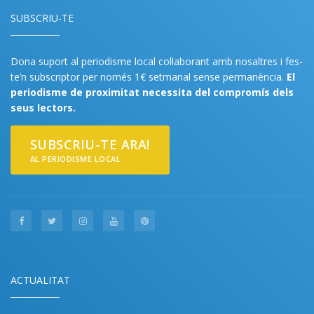
SUBSCRIU-TE
Dona suport al periodisme local col·laborant amb nosaltres i fes-
te’n subscriptor per només 1€ setmanal sense permanència.
El
periodisme de proximitat necessita del compromís dels
seus lectors.
SUBSCRIU-TE ARA!
AL PERIODISME LOCAL
ACTUALITAT