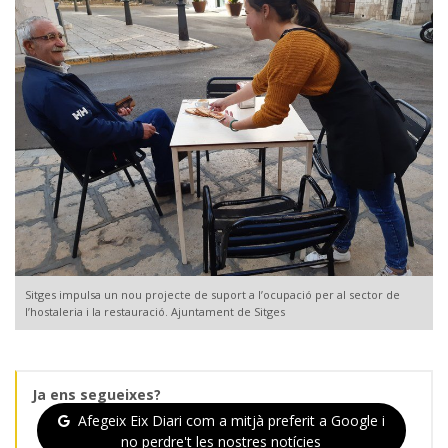
Sitges impulsa un nou projecte de suport a l’ocupació per al sector de
l’hostaleria i la restauració. Ajuntament de Sitges
Ja ens segueixes?
Afegeix Eix Diari com a mitjà preferit a Google i
no perdre't les nostres notícies