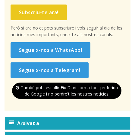
Subscriu-te ara!
Però si ara no et pots subscriure i vols seguir al dia de les
notícies més importants, uneix-te als nostres canals:
Segueix-nos a WhatsApp!
Segueix-nos a Telegram!
També pots escollir Eix Diari com a font preferida
de Google i no perdre't les nostres notícies
Arxivat a