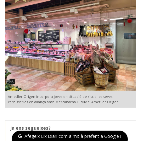
Ametller Origen incorpora joves en situació de risc a les seves
carnisseries en aliança amb Mercabarna i Eduvic. Ametller Origen
Ja ens segueixes?
Afegeix Eix Diari com a mitjà preferit a Google i