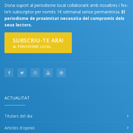
Dona suport al periodisme local col·laborant amb nosaltres i fes-
te’n subscriptor per només 1€ setmanal sense permanència.
El
periodisme de proximitat necessita del compromís dels
seus lectors.
SUBSCRIU-TE ARA!
AL PERIODISME LOCAL
ACTUALITAT
Titulars del dia
Articles d'opinió