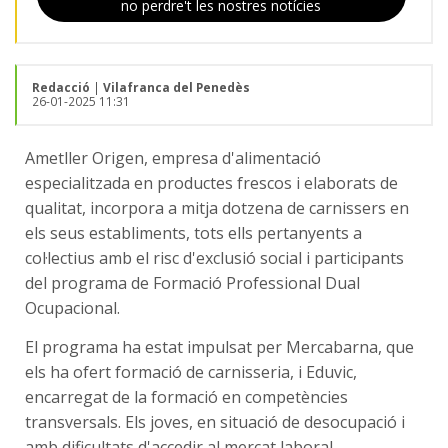
no perdre't les nostres notícies
Redacció
|
Vilafranca del Penedès
26-01-2025 11:31
Ametller Origen, empresa d'alimentació
especialitzada en productes frescos i elaborats de
qualitat, incorpora a mitja dotzena de carnissers en
els seus establiments, tots ells pertanyents a
col·lectius amb el risc d'exclusió social i participants
del programa de Formació Professional Dual
Ocupacional.
El programa ha estat impulsat per Mercabarna, que
els ha ofert formació de carnisseria, i Eduvic,
encarregat de la formació en competències
transversals. Els joves, en situació de desocupació i
amb dificultats d'accedir al mercat laboral,