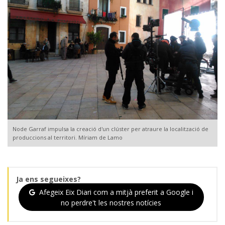
Node Garraf impulsa la creació d'un clúster per atraure la localització de
produccions al territori. Míriam de Lamo
Ja ens segueixes?
Afegeix Eix Diari com a mitjà preferit a Google i
no perdre't les nostres notícies