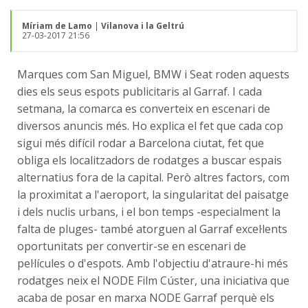
Míriam de Lamo
|
Vilanova i la Geltrú
27-03-2017 21:56
Marques com San Miguel, BMW i Seat roden aquests
dies els seus espots publicitaris al Garraf. I cada
setmana, la comarca es converteix en escenari de
diversos anuncis més. Ho explica el fet que cada cop
sigui més difícil rodar a Barcelona ciutat, fet que
obliga els localitzadors de rodatges a buscar espais
alternatius fora de la capital. Però altres factors, com
la proximitat a l'aeroport, la singularitat del paisatge
i dels nuclis urbans, i el bon temps -especialment la
falta de pluges- també atorguen al Garraf excel·lents
oportunitats per convertir-se en escenari de
pel·lícules o d'espots. Amb l'objectiu d'atraure-hi més
rodatges neix el NODE Film Cúster, una iniciativa que
acaba de posar en marxa NODE Garraf perquè els