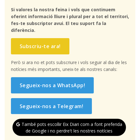
Si valores la nostra feina i vols que continuem
oferint informació lliure i plural per a tot el territori,
fes-te subscriptor avui. El teu suport fa la
diferència.
Subscriu-te ara!
Però si ara no et pots subscriure i vols seguir al dia de les
notícies més importants, uneix-te als nostres canals:
Segueix-nos a WhatsApp!
Segueix-nos a Telegram!
També pots escollir Eix Diari com a font preferida
de Google i no perdre't les nostres notícies