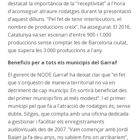
destacat la importància de la "receptivitat" a l'hora
d'aconseguir atraure rodatges durant la presentació
d'aquest dilluns. "Pel fet de tenir interlocutors, el
nombre de produccions creix", ha assegurat. El 2016,
Catalunya va ser escenari d'entre 900 i 1.000
produccions sense comptar les de Barcelona ciutat,
que supera les 3.000 produccions a l'any.
Beneficis per a tots els municipis del Garraf
El gerent de NODE Garraf ha deixat clar que "el fet
que s'orquestri de manera territorial no va en
detriment de cap municipi. En sortirà beneficiat des
del primer municipi fins al més modest". I el primer
municipi pel que fa a l'atracció de rodatges és, sense
dubte, Sitges, que compta amb una oficina dedicada
a gestionar i facilitar els enregistraments
audiovisuals des de 2007. "Vam començar amb Jordi
Baijet ja fa deu anys, no sabíem fins on arribaríem",