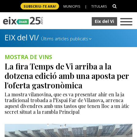
SUBSCRIU-TE ARA!
MUNICIPIS
|
TITULARS
Eix del Vi
EIX del VI/
Últims articles publicats
MOSTRA DE VINS
La fira Temps de Vi arriba a la
dotzena edició amb una aposta per
l'oferta gastronòmica
La mostra vilanovina, que es va presentar ahir en la ja
tradicional trobada a l’Espai Far de Vilanova, arrenca
aquest divendres amb uns tastos que tenen lloc a un àtic
secret situat a la rambla Principal