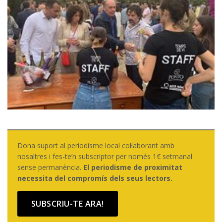
Dona suport al periodisme local col·laborant amb
nosaltres i fes-te’n subscriptor per només 1€ setmanal
sense permanència.
El periodisme de proximitat
necessita del compromís dels seus lectors.
SUBSCRIU-TE ARA!