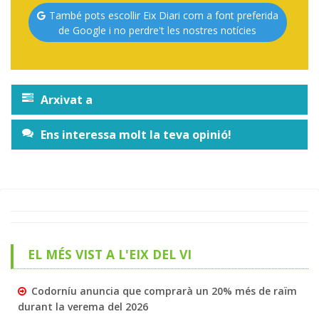
També pots escollir Eix Diari com a font preferida
de Google i no perdre't les nostres notícies
Arxivat a
Ens interessa molt la teva opinió!
EL MÉS VIST A L'EIX DEL VI
Codorníu anuncia que comprarà un 20% més de raïm
durant la verema del 2026