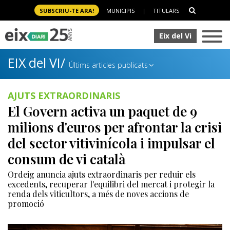
SUBSCRIU-TE ARA!
MUNICIPIS
|
TITULARS
Eix del Vi
EIX del VI/
Últims articles publicats
AJUTS EXTRAORDINARIS
El Govern activa un paquet de 9
milions d'euros per afrontar la crisi
del sector vitivinícola i impulsar el
consum de vi català
Ordeig anuncia ajuts extraordinaris per reduir els
excedents, recuperar l'equilibri del mercat i protegir la
renda dels viticultors, a més de noves accions de
promoció