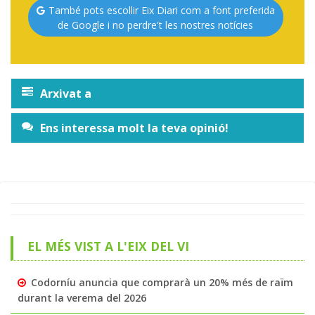
També pots escollir Eix Diari com a font preferida
de Google i no perdre't les nostres notícies
Arxivat a
Ens interessa molt la teva opinió!
EL MÉS VIST A L'EIX DEL VI
Codorníu anuncia que comprarà un 20% més de raïm
durant la verema del 2026