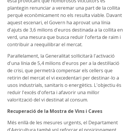
està provocant que nombrosos viticultors es
plantegin renunciar a veremar una part de la collita
perquè econòmicament no els resulta viable. Davant
aquest escenari, el Govern ha aprovat una línia
d'ajuts de 3,6 milions d'euros destinada a la collita en
verd, una mesura que busca reduir l'oferta de raïm i
contribuir a reequilibrar el mercat.
Paral·lelament, la Generalitat sol·licitarà l'activació
d'una línia de 5,4 milions d'euros per a la destil·lació
de crisi, que permetrà compensar els cellers que
retirin del mercat el vi excedentari per destinar-lo a
usos industrials, sanitaris o energètics. L'objectiu és
reduir l'excés d'oferta i afavorir una millor
valorització del vi destinat al consum.
Recuperació de la Mostra de Vins i Caves
Més enllà de les mesures urgents, el Departament
d'Agricultura també vol reforçar el posicionament