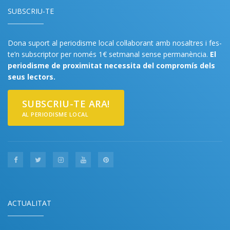
SUBSCRIU-TE
Dona suport al periodisme local col·laborant amb nosaltres i fes-
te’n subscriptor per només 1€ setmanal sense permanència.
El
periodisme de proximitat necessita del compromís dels
seus lectors.
SUBSCRIU-TE ARA!
AL PERIODISME LOCAL
ACTUALITAT