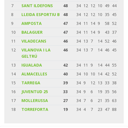
7
SANT ILDEFONS
48
34
12
12
10
49
44
8
LLEIDA ESPORTIU B
48
34
12
12
10
35
45
9
AMPOSTA
47
34
11
14
9
58
52
10
BALAGUER
47
34
11
14
9
43
37
11
VILADECANS
46
34
13
7
14
52
46
12
VILANOVA I LA
46
34
13
7
14
46
45
GELTRÚ
13
IGUALADA
42
34
11
9
14
44
55
14
ALMACELLES
40
34
10
10
14
42
52
15
TARREGA
39
34
9
12
13
33
38
16
JUVENTUD 25
33
34
9
6
19
35
56
17
MOLLERUSSA
27
34
7
6
21
35
63
18
TORREFORTA
19
34
4
7
23
47
88