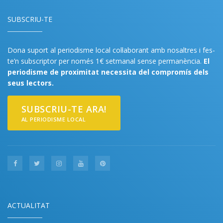
SUBSCRIU-TE
Dona suport al periodisme local col·laborant amb nosaltres i fes-
te’n subscriptor per només 1€ setmanal sense permanència.
El
periodisme de proximitat necessita del compromís dels
seus lectors.
SUBSCRIU-TE ARA!
AL PERIODISME LOCAL
ACTUALITAT