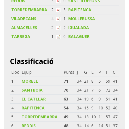
REDDIS
3
0
SANT ILDEFONS
TORREDEMBARRA
2
3
RAPITENCA
VILADECANS
4
1
MOLLERUSSA
ALMACELLES
2
2
IGUALADA
TARREGA
1
0
BALAGUER
Classificació
Lloc
Equip
Punts
J
G
E
P
F
C
1
MORELL
71
34
21
8
5
59
41
2
SANTBOIA
70
34
21
7
6
72
34
3
EL CATLLAR
63
34
19
6
9
51
41
4
RAPITENCA
54
34
15
9
10
52
40
5
TORREDEMBARRA
49
34
13
10
11
57
47
6
REDDIS
48
34
14
6
14
51
37