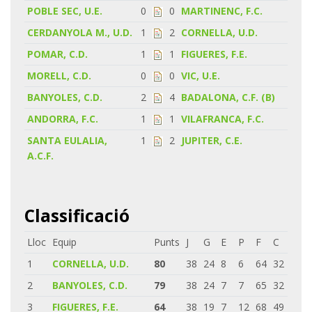
POBLE SEC, U.E.
0
0
MARTINENC, F.C.
CERDANYOLA M., U.D.
1
2
CORNELLA, U.D.
POMAR, C.D.
1
1
FIGUERES, F.E.
MORELL, C.D.
0
0
VIC, U.E.
BANYOLES, C.D.
2
4
BADALONA, C.F. (B)
ANDORRA, F.C.
1
1
VILAFRANCA, F.C.
SANTA EULALIA,
1
2
JUPITER, C.E.
A.C.F.
Classificació
Lloc
Equip
Punts
J
G
E
P
F
C
1
CORNELLA, U.D.
80
38
24
8
6
64
32
2
BANYOLES, C.D.
79
38
24
7
7
65
32
3
FIGUERES, F.E.
64
38
19
7
12
68
49