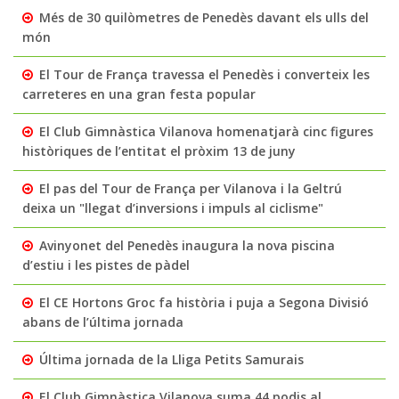
Més de 30 quilòmetres de Penedès davant els ulls del
món
El Tour de França travessa el Penedès i converteix les
carreteres en una gran festa popular
El Club Gimnàstica Vilanova homenatjarà cinc figures
històriques de l’entitat el pròxim 13 de juny
El pas del Tour de França per Vilanova i la Geltrú
deixa un "llegat d’inversions i impuls al ciclisme"
Avinyonet del Penedès inaugura la nova piscina
d’estiu i les pistes de pàdel
El CE Hortons Groc fa història i puja a Segona Divisió
abans de l’última jornada
Última jornada de la Lliga Petits Samurais
El Club Gimnàstica Vilanova suma 44 podis al