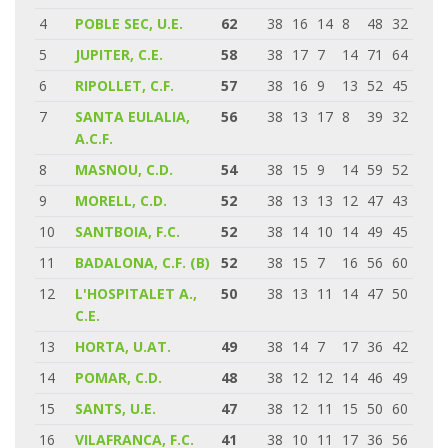
4
POBLE SEC, U.E.
62
38
16
14
8
48
32
5
JUPITER, C.E.
58
38
17
7
14
71
64
6
RIPOLLET, C.F.
57
38
16
9
13
52
45
7
SANTA EULALIA,
56
38
13
17
8
39
32
A.C.F.
8
MASNOU, C.D.
54
38
15
9
14
59
52
9
MORELL, C.D.
52
38
13
13
12
47
43
10
SANTBOIA, F.C.
52
38
14
10
14
49
45
11
BADALONA, C.F. (B)
52
38
15
7
16
56
60
12
L'HOSPITALET A.,
50
38
13
11
14
47
50
C.E.
13
HORTA, U.AT.
49
38
14
7
17
36
42
14
POMAR, C.D.
48
38
12
12
14
46
49
15
SANTS, U.E.
47
38
12
11
15
50
60
16
VILAFRANCA, F.C.
41
38
10
11
17
36
56