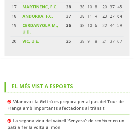
17
MARTINENC, F.C.
38
38
10
8
20
37
45
18
ANDORRA, F.C.
37
38
11
4
23
27
64
19
CERDANYOLA M.,
36
38
10
6
22
44
59
U.D.
20
VIC, U.E.
35
38
9
8
21
37
67
EL MÉS VIST A ESPORTS
Vilanova i la Geltrú es prepara per al pas del Tour de
França amb importants afectacions al trànsit
La segona vida del vaixell ‘Senyera’: de renéixer en un
pati a fer la volta al món