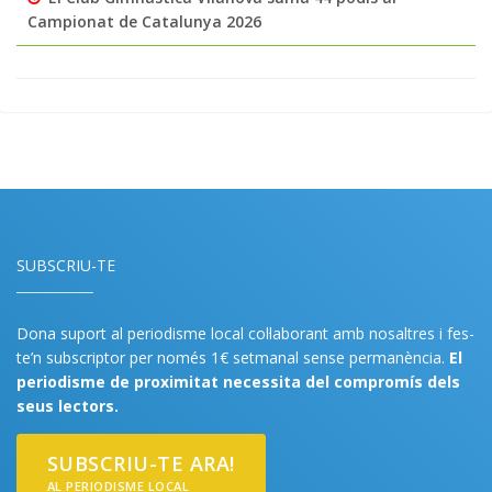
Campionat de Catalunya 2026
SUBSCRIU-TE
Dona suport al periodisme local col·laborant amb nosaltres i fes-
te’n subscriptor per només 1€ setmanal sense permanència.
El
periodisme de proximitat necessita del compromís dels
seus lectors.
SUBSCRIU-TE ARA!
AL PERIODISME LOCAL