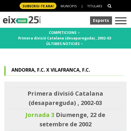
SUBSCRIU-TE ARA!
MUNICIPIS
|
TITULARS
Esports
COMPETICIONS
Primera divisió Catalana (desapareguda) , 2002-03
ÚLTIMES NOTICIES
ANDORRA, F.C. X VILAFRANCA, F.C.
Primera divisió Catalana
(desapareguda) , 2002-03
Jornada 3
Diumenge, 22 de
setembre de 2002