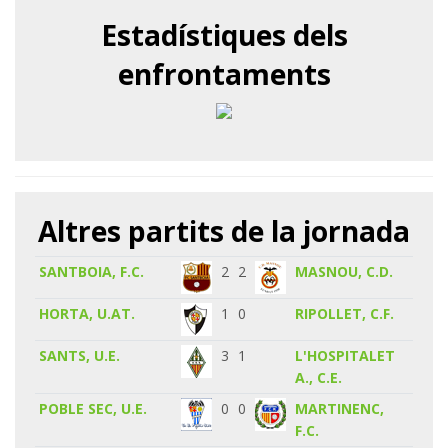
Estadístiques dels
enfrontaments
Altres partits de la jornada
SANTBOIA, F.C.
2
2
MASNOU, C.D.
HORTA, U.AT.
1
0
RIPOLLET, C.F.
SANTS, U.E.
3
1
L'HOSPITALET
A., C.E.
POBLE SEC, U.E.
0
0
MARTINENC,
F.C.