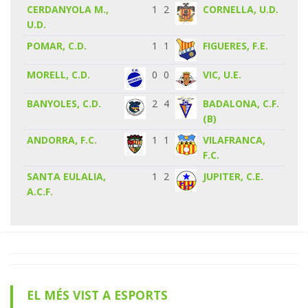
CERDANYOLA M.,
1
2
CORNELLA, U.D.
U.D.
POMAR, C.D.
1
1
FIGUERES, F.E.
MORELL, C.D.
0
0
VIC, U.E.
BANYOLES, C.D.
2
4
BADALONA, C.F.
(B)
ANDORRA, F.C.
1
1
VILAFRANCA,
F.C.
SANTA EULALIA,
1
2
JUPITER, C.E.
A.C.F.
EL MÉS VIST A ESPORTS