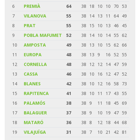
6
PREMIÀ
64
38
18
10
10
70
53
7
VILANOVA
55
38
14
13
11
64
49
8
PRAT
55
38
15
10
13
46
45
9
POBLA MAFUMET
52
38
14
10
14
55
62
10
AMPOSTA
49
38
13
10
15
62
66
11
EUROPA
48
38
13
9
16
52
55
12
CORNELLA
48
38
12
12
14
47
59
13
CASSA
46
38
10
16
12
47
52
14
BLANES
42
38
10
12
16
58
73
15
RAPITENCA
41
38
10
11
17
43
55
16
PALAMÓS
38
38
9
11
18
45
69
17
BALAGUER
37
38
9
10
19
47
59
18
MATARÓ
36
38
8
12
18
44
68
19
VILAJUÏGA
31
38
7
10
21
42
81