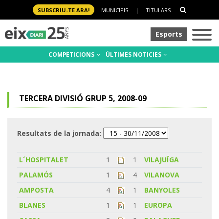
SUBSCRIU-TE ARA!
MUNICIPIS
|
TITULARS
Esports
COMPETICIONS
ÚLTIMES NOTICIES
TERCERA DIVISIÓ GRUP 5, 2008-09
Resultats de la jornada:
L´HOSPITALET
1
1
VILAJUÏGA
PALAMÓS
1
4
VILANOVA
AMPOSTA
4
1
BANYOLES
BLANES
1
1
EUROPA