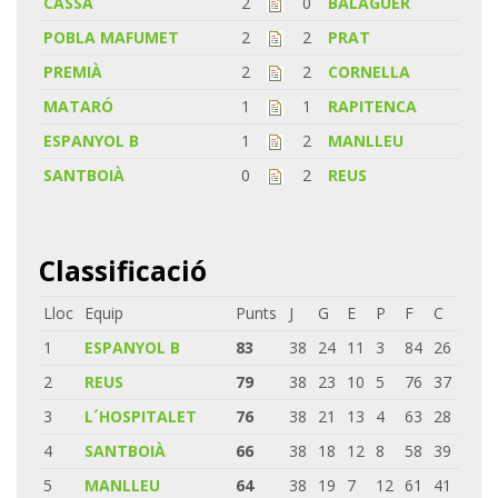
CASSA
2
0
BALAGUER
POBLA MAFUMET
2
2
PRAT
PREMIÀ
2
2
CORNELLA
MATARÓ
1
1
RAPITENCA
ESPANYOL B
1
2
MANLLEU
SANTBOIÀ
0
2
REUS
Classificació
Lloc
Equip
Punts
J
G
E
P
F
C
1
ESPANYOL B
83
38
24
11
3
84
26
2
REUS
79
38
23
10
5
76
37
3
L´HOSPITALET
76
38
21
13
4
63
28
4
SANTBOIÀ
66
38
18
12
8
58
39
5
MANLLEU
64
38
19
7
12
61
41