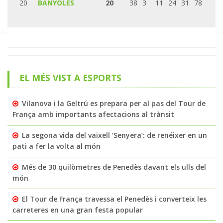
20
BANYOLES
20
38
3
11
24
31
78
EL MÉS VIST A ESPORTS
Vilanova i la Geltrú es prepara per al pas del Tour de
França amb importants afectacions al trànsit
La segona vida del vaixell ‘Senyera’: de renéixer en un
pati a fer la volta al món
Més de 30 quilòmetres de Penedès davant els ulls del
món
El Tour de França travessa el Penedès i converteix les
carreteres en una gran festa popular