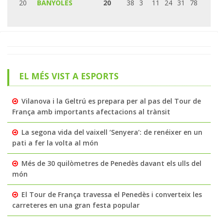
20
BANYOLES
20
38
3
11
24
31
78
EL MÉS VIST A ESPORTS
Vilanova i la Geltrú es prepara per al pas del Tour de
França amb importants afectacions al trànsit
La segona vida del vaixell ‘Senyera’: de renéixer en un
pati a fer la volta al món
Més de 30 quilòmetres de Penedès davant els ulls del
món
El Tour de França travessa el Penedès i converteix les
carreteres en una gran festa popular