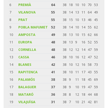
6
PREMIÀ
64
38
18
10
10
70
53
7
VILANOVA
55
38
14
13
11
64
49
8
PRAT
55
38
15
10
13
46
45
9
POBLA MAFUMET
52
38
14
10
14
55
62
10
AMPOSTA
49
38
13
10
15
62
66
11
EUROPA
48
38
13
9
16
52
55
12
CORNELLA
48
38
12
12
14
47
59
13
CASSA
46
38
10
16
12
47
52
14
BLANES
42
38
10
12
16
58
73
15
RAPITENCA
41
38
10
11
17
43
55
16
PALAMÓS
38
38
9
11
18
45
69
17
BALAGUER
37
38
9
10
19
47
59
18
MATARÓ
36
38
8
12
18
44
68
19
VILAJUÏGA
31
38
7
10
21
42
81