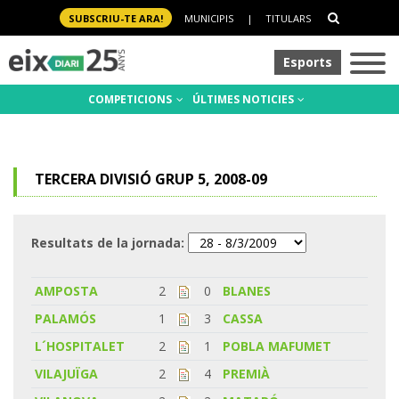
SUBSCRIU-TE ARA!
MUNICIPIS
|
TITULARS
Esports
COMPETICIONS
ÚLTIMES NOTICIES
TERCERA DIVISIÓ GRUP 5, 2008-09
Resultats de la jornada:
AMPOSTA
2
0
BLANES
PALAMÓS
1
3
CASSA
L´HOSPITALET
2
1
POBLA MAFUMET
VILAJUÏGA
2
4
PREMIÀ