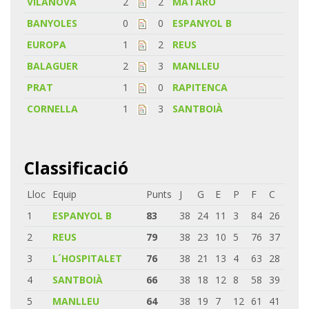
VILANOVA
2
2
MATARÓ
BANYOLES
0
0
ESPANYOL B
EUROPA
1
2
REUS
BALAGUER
2
3
MANLLEU
PRAT
1
0
RAPITENCA
CORNELLA
1
3
SANTBOIÀ
Classificació
Lloc
Equip
Punts
J
G
E
P
F
C
1
ESPANYOL B
83
38
24
11
3
84
26
2
REUS
79
38
23
10
5
76
37
3
L´HOSPITALET
76
38
21
13
4
63
28
4
SANTBOIÀ
66
38
18
12
8
58
39
5
MANLLEU
64
38
19
7
12
61
41