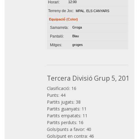
Horari:
12:00
Terreny de Joc:
MPAL. ELS CANYARS
Equipació (Color)
Samarreta:
Groga
Pantaló:
Blau
Mitges:
groges
Tercera Divisió Grup 5, 2017-
Clasificació: 16
Punts: 44
Partits jugats: 38
Partits guanyats: 11
Partits empatats: 11
Partits perduts: 16
Gols/punts a favor: 40
Gols/punt en contra: 46