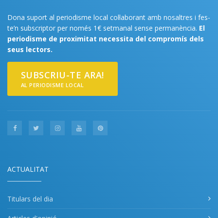
Dona suport al periodisme local col·laborant amb nosaltres i fes-
te’n subscriptor per només 1€ setmanal sense permanència.
El
periodisme de proximitat necessita del compromís dels
seus lectors.
SUBSCRIU-TE ARA!
AL PERIODISME LOCAL
ACTUALITAT
Titulars del dia