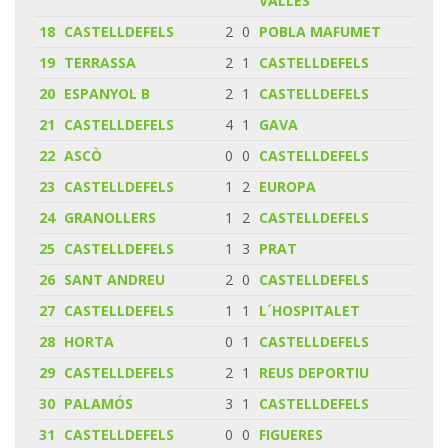
VALLES
18
CASTELLDEFELS
2
0
POBLA MAFUMET
19
TERRASSA
2
1
CASTELLDEFELS
20
ESPANYOL B
2
1
CASTELLDEFELS
21
CASTELLDEFELS
4
1
GAVA
22
ASCÒ
0
0
CASTELLDEFELS
23
CASTELLDEFELS
1
2
EUROPA
24
GRANOLLERS
1
2
CASTELLDEFELS
25
CASTELLDEFELS
1
3
PRAT
26
SANT ANDREU
2
0
CASTELLDEFELS
27
CASTELLDEFELS
1
1
L´HOSPITALET
28
HORTA
0
1
CASTELLDEFELS
29
CASTELLDEFELS
2
1
REUS DEPORTIU
30
PALAMÓS
3
1
CASTELLDEFELS
31
CASTELLDEFELS
0
0
FIGUERES