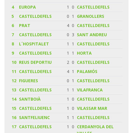
4
EUROPA
1
0
CASTELLDEFELS
5
CASTELLDEFELS
0
1
GRANOLLERS
6
PRAT
4
0
CASTELLDEFELS
7
CASTELLDEFELS
0
3
SANT ANDREU
8
L´HOSPITALET
1
1
CASTELLDEFELS
9
CASTELLDEFELS
1
1
HORTA
10
REUS DEPORTIU
2
0
CASTELLDEFELS
11
CASTELLDEFELS
4
1
PALAMÓS
12
FIGUERES
0
1
CASTELLDEFELS
13
CASTELLDEFELS
1
1
VILAFRANCA
14
SANTBOIÀ
1
0
CASTELLDEFELS
15
CASTELLDEFELS
1
0
VILASSAR MAR
16
SANTFELIUENC
1
1
CASTELLDEFELS
17
CASTELLDEFELS
1
0
CERDANYOLA DEL