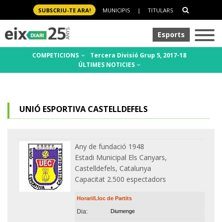
SUBSCRIU-TE ARA!
MUNICIPIS
|
TITULARS
Esports
COMPETICIONS
Tercera Divisió Grup 5, 2017-18
ÚLTIMES NOTICIES
UNIÓ ESPORTIVA CASTELLDEFELS
Any de fundació 1948
Estadi Municipal Els Canyars,
Castelldefels, Catalunya
Capacitat 2.500 espectadors
Horari/Lloc de Partits
Dia:
Diumenge