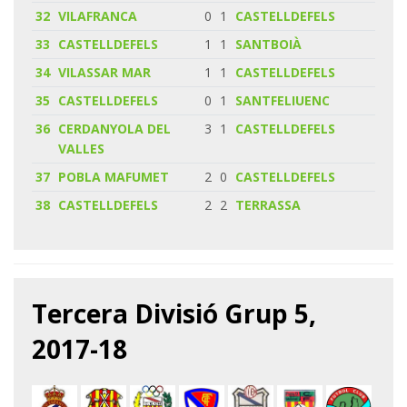
32
VILAFRANCA
0
1
CASTELLDEFELS
33
CASTELLDEFELS
1
1
SANTBOIÀ
34
VILASSAR MAR
1
1
CASTELLDEFELS
35
CASTELLDEFELS
0
1
SANTFELIUENC
36
CERDANYOLA DEL
3
1
CASTELLDEFELS
VALLES
37
POBLA MAFUMET
2
0
CASTELLDEFELS
38
CASTELLDEFELS
2
2
TERRASSA
Tercera Divisió Grup 5,
2017-18