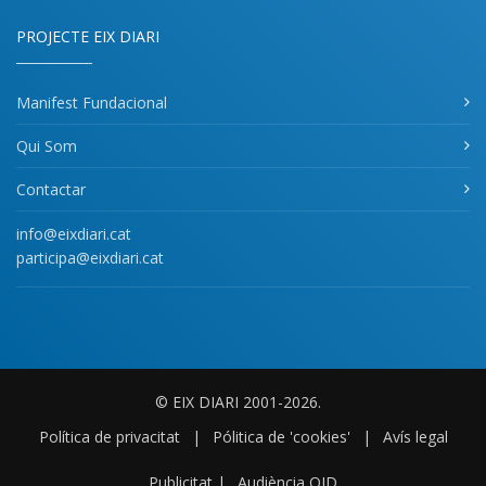
PROJECTE EIX DIARI
Manifest Fundacional
Qui Som
Contactar
info@eixdiari.cat
participa@eixdiari.cat
© EIX DIARI 2001-2026.
Política de privacitat
|
Pólitica de 'cookies'
|
Avís legal
Publicitat
|
Audiència OJD