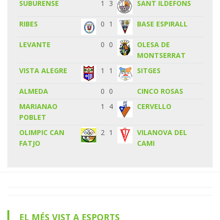
SUBURENSE
1
3
SANT ILDEFONS
RIBES
0
1
BASE ESPIRALL
LEVANTE
0
0
OLESA DE
MONTSERRAT
VISTA ALEGRE
1
1
SITGES
ALMEDA
0
0
CINCO ROSAS
MARIANAO
1
4
CERVELLO
POBLET
OLIMPIC CAN
2
1
VILANOVA DEL
FATJO
CAMI
EL MÉS VIST A ESPORTS