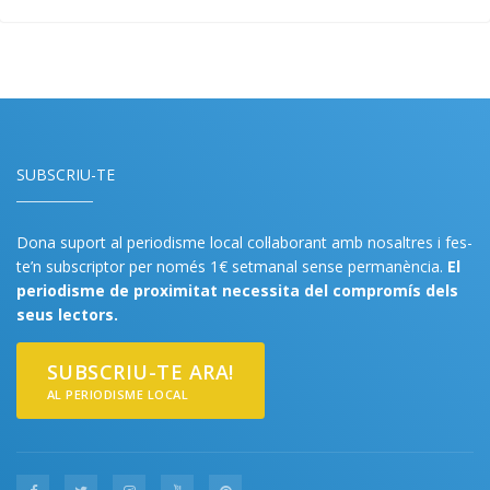
SUBSCRIU-TE
Dona suport al periodisme local col·laborant amb nosaltres i fes-
te’n subscriptor per només 1€ setmanal sense permanència.
El
periodisme de proximitat necessita del compromís dels
seus lectors.
SUBSCRIU-TE ARA!
AL PERIODISME LOCAL