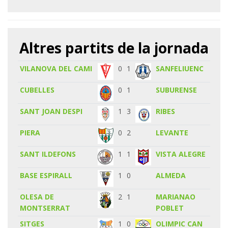
Altres partits de la jornada
VILANOVA DEL CAMI
0
1
SANFELIUENC
CUBELLES
0
1
SUBURENSE
SANT JOAN DESPI
1
3
RIBES
PIERA
0
2
LEVANTE
SANT ILDEFONS
1
1
VISTA ALEGRE
BASE ESPIRALL
1
0
ALMEDA
OLESA DE
2
1
MARIANAO
MONTSERRAT
POBLET
SITGES
1
0
OLIMPIC CAN