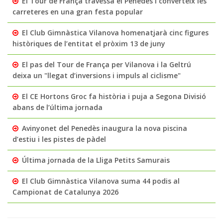
El Tour de França travessa el Penedès i converteix les
carreteres en una gran festa popular
El Club Gimnàstica Vilanova homenatjarà cinc figures
històriques de l’entitat el pròxim 13 de juny
El pas del Tour de França per Vilanova i la Geltrú
deixa un "llegat d’inversions i impuls al ciclisme"
El CE Hortons Groc fa història i puja a Segona Divisió
abans de l’última jornada
Avinyonet del Penedès inaugura la nova piscina
d’estiu i les pistes de pàdel
Última jornada de la Lliga Petits Samurais
El Club Gimnàstica Vilanova suma 44 podis al
Campionat de Catalunya 2026