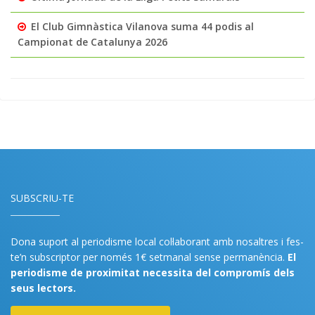
El Club Gimnàstica Vilanova suma 44 podis al
Campionat de Catalunya 2026
SUBSCRIU-TE
Dona suport al periodisme local col·laborant amb nosaltres i fes-
te’n subscriptor per només 1€ setmanal sense permanència.
El
periodisme de proximitat necessita del compromís dels
seus lectors.