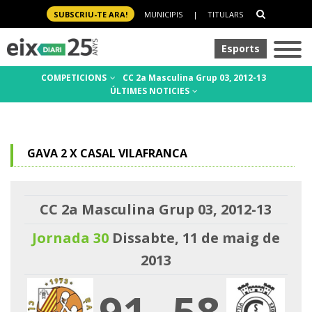
SUBSCRIU-TE ARA!
MUNICIPIS
|
TITULARS
Esports
COMPETICIONS
CC 2a Masculina Grup 03, 2012-13
ÚLTIMES NOTICIES
GAVA 2 X CASAL VILAFRANCA
CC 2a Masculina Grup 03, 2012-13
Jornada 30
Dissabte, 11 de maig de
2013
91
-
58