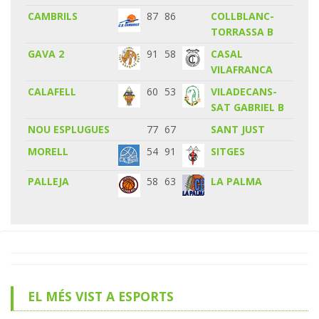
CAMBRILS
87
86
COLLBLANC-
TORRASSA B
GAVA 2
91
58
CASAL
VILAFRANCA
CALAFELL
60
53
VILADECANS-
SAT GABRIEL B
NOU ESPLUGUES
77
67
SANT JUST
MORELL
54
91
SITGES
PALLEJA
58
63
LA PALMA
EL MÉS VIST A ESPORTS