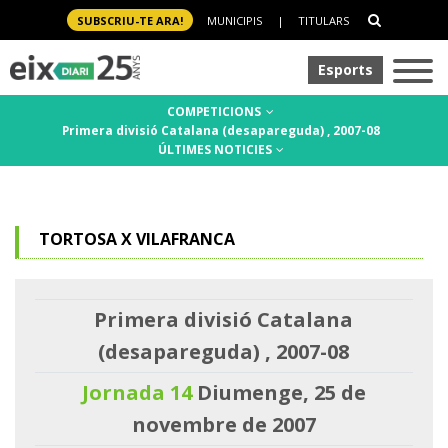
SUBSCRIU-TE ARA!
MUNICIPIS
|
TITULARS
Esports
COMPETICIONS
Primera divisió Catalana (desapareguda) , 2007-08
ÚLTIMES NOTICIES
TORTOSA X VILAFRANCA
Primera divisió Catalana
(desapareguda) , 2007-08
Jornada 14
Diumenge, 25 de
novembre de 2007