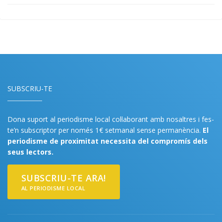
SUBSCRIU-TE
Dona suport al periodisme local col·laborant amb nosaltres i fes-
te’n subscriptor per només 1€ setmanal sense permanència.
El
periodisme de proximitat necessita del compromís dels
seus lectors.
SUBSCRIU-TE ARA!
AL PERIODISME LOCAL