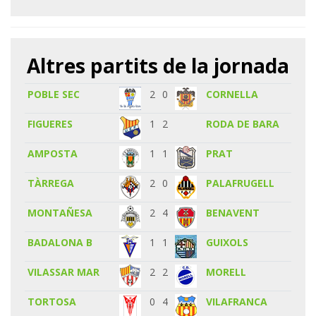
Altres partits de la jornada
POBLE SEC
2
0
CORNELLA
FIGUERES
1
2
RODA DE BARA
AMPOSTA
1
1
PRAT
TÀRREGA
2
0
PALAFRUGELL
MONTAÑESA
2
4
BENAVENT
BADALONA B
1
1
GUIXOLS
VILASSAR MAR
2
2
MORELL
TORTOSA
0
4
VILAFRANCA