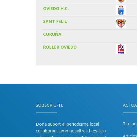
OVIEDO H.C.
SANT FELIU
CORUÑA
ROLLER OVIEDO
SUBSCRIU-TE
ACTUA
Titular
Dona suport al periodisme local
col·laborant amb nosaltres i fes-te’n
Article