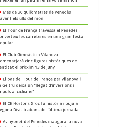
enéixer en un pati a fer la volta al món
Més de 30 quilòmetres de Penedès
avant els ulls del món
El Tour de França travessa el Penedès i
onverteix les carreteres en una gran festa
opular
El Club Gimnàstica Vilanova
omenatjarà cinc figures històriques de
’entitat el pròxim 13 de juny
El pas del Tour de França per Vilanova i
a Geltrú deixa un "llegat d’inversions i
mpuls al ciclisme"
El CE Hortons Groc fa història i puja a
egona Divisió abans de l’última jornada
Avinyonet del Penedès inaugura la nova