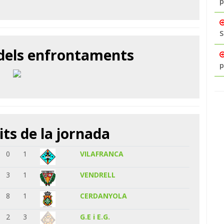
p
S
 dels enfrontaments
p
its de la jornada
0
1
VILAFRANCA
3
1
VENDRELL
8
1
CERDANYOLA
2
3
G.E i E.G.