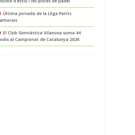
iscina d’estiu i les pistes de pàdel
Última jornada de la Lliga Petits
amurais
El Club Gimnàstica Vilanova suma 44
odis al Campionat de Catalunya 2026