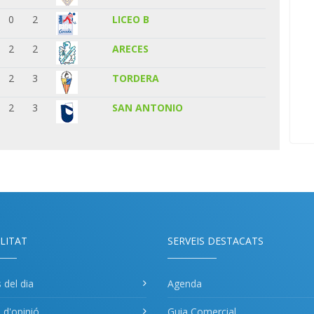
0
2
LICEO B
2
2
ARECES
2
3
TORDERA
2
3
SAN ANTONIO
LITAT
SERVEIS DESTACATS
s del dia
Agenda
s d'opinió
Guia Comercial