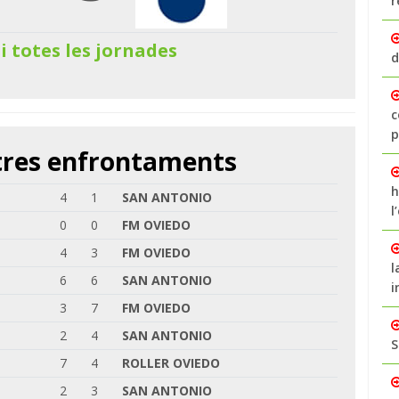
r
 i totes les jornades
d
c
p
ltres enfrontaments
h
4
1
SAN ANTONIO
l
0
0
FM OVIEDO
4
3
FM OVIEDO
l
6
6
SAN ANTONIO
i
3
7
FM OVIEDO
2
4
SAN ANTONIO
S
7
4
ROLLER OVIEDO
2
3
SAN ANTONIO