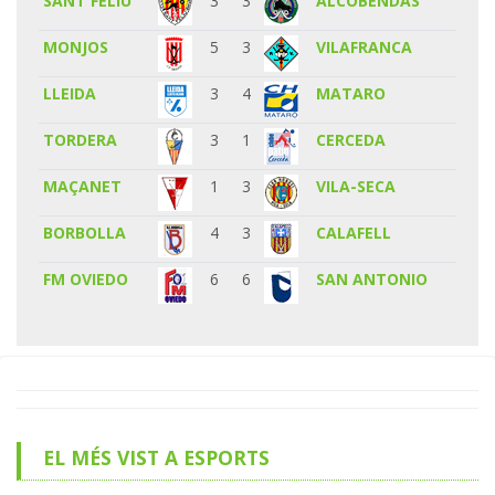
SANT FELIU
3
3
ALCOBENDAS
MONJOS
5
3
VILAFRANCA
LLEIDA
3
4
MATARO
TORDERA
3
1
CERCEDA
MAÇANET
1
3
VILA-SECA
BORBOLLA
4
3
CALAFELL
FM OVIEDO
6
6
SAN ANTONIO
EL MÉS VIST A ESPORTS