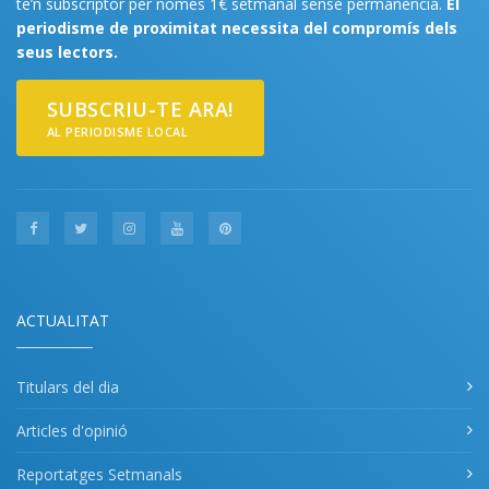
te’n subscriptor per només 1€ setmanal sense permanència.
El
periodisme de proximitat necessita del compromís dels
seus lectors.
SUBSCRIU-TE ARA!
AL PERIODISME LOCAL
ACTUALITAT
Titulars del dia
Articles d'opinió
Reportatges Setmanals