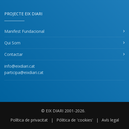
PROJECTE EIX DIARI
Manifest Fundacional
Qui Som
Contactar
info@eixdiari.cat
participa@eixdiari.cat
© EIX DIARI 2001-2026.
Política de privacitat
|
Pólitica de 'cookies'
|
Avís legal