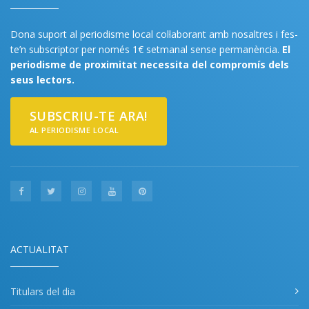
Dona suport al periodisme local col·laborant amb nosaltres i fes-
te’n subscriptor per només 1€ setmanal sense permanència.
El
periodisme de proximitat necessita del compromís dels
seus lectors.
SUBSCRIU-TE ARA!
AL PERIODISME LOCAL
ACTUALITAT
Titulars del dia