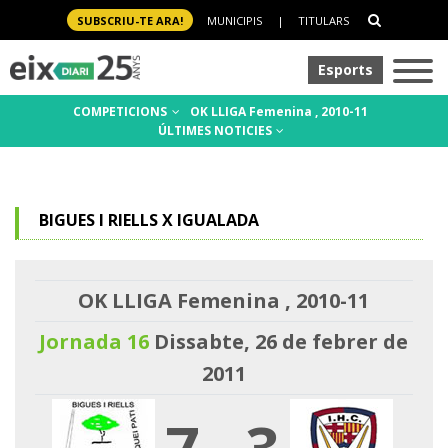
SUBSCRIU-TE ARA!
MUNICIPIS
|
TITULARS
Esports
COMPETICIONS
OK LLIGA Femenina , 2010-11
ÚLTIMES NOTICIES
BIGUES I RIELLS X IGUALADA
OK LLIGA Femenina , 2010-11
Jornada 16
Dissabte, 26 de febrer de
2011
7
-
3