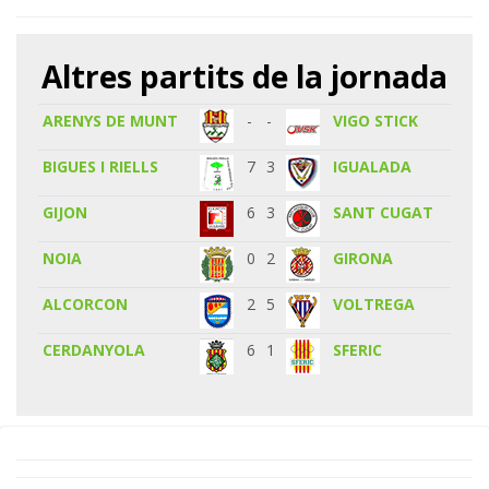
Altres partits de la jornada
ARENYS DE MUNT
-
-
VIGO STICK
BIGUES I RIELLS
7
3
IGUALADA
GIJON
6
3
SANT CUGAT
NOIA
0
2
GIRONA
ALCORCON
2
5
VOLTREGA
CERDANYOLA
6
1
SFERIC