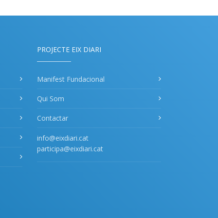
PROJECTE EIX DIARI
Manifest Fundacional
Qui Som
Contactar
info@eixdiari.cat
participa@eixdiari.cat