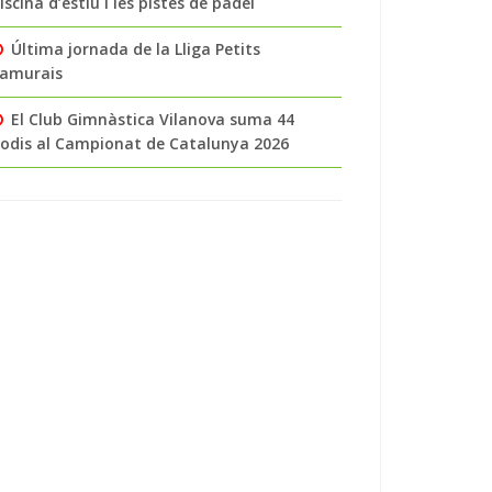
iscina d’estiu i les pistes de pàdel
Última jornada de la Lliga Petits
amurais
El Club Gimnàstica Vilanova suma 44
odis al Campionat de Catalunya 2026