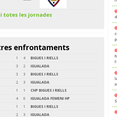
r
 i totes les jornades
d
c
p
ltres enfrontaments
h
1
4
BIGUES I RIELLS
l
3
2
IGUALADA
3
3
BIGUES I RIELLS
l
2
3
IGUALADA
i
1
1
CHP BIGUES I RIELLS
4
0
IGUALADA FEMENI HP
S
1
1
BIGUES I RIELLS
2
3
IGUALADA