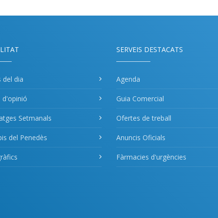
LITAT
SERVEIS DESTACATS
s del dia
Agenda
s d'opinió
Guia Comercial
atges Setmanals
Ofertes de treball
pis del Penedès
Anuncis Oficials
àfics
Fàrmacies d'urgències