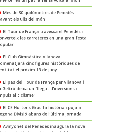
enéixer en un pati a fer la volta al món
Més de 30 quilòmetres de Penedès
avant els ulls del món
El Tour de França travessa el Penedès i
onverteix les carreteres en una gran festa
opular
El Club Gimnàstica Vilanova
omenatjarà cinc figures històriques de
’entitat el pròxim 13 de juny
El pas del Tour de França per Vilanova i
a Geltrú deixa un "llegat d’inversions i
mpuls al ciclisme"
El CE Hortons Groc fa història i puja a
egona Divisió abans de l’última jornada
Avinyonet del Penedès inaugura la nova