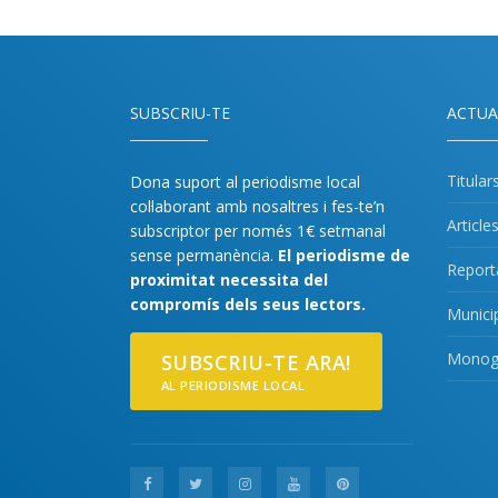
SUBSCRIU-TE
ACTUA
Titular
Dona suport al periodisme local
col·laborant amb nosaltres i fes-te’n
Article
subscriptor per només 1€ setmanal
sense permanència.
El periodisme de
Report
proximitat necessita del
compromís dels seus lectors.
Munici
Monogr
SUBSCRIU-TE ARA!
AL PERIODISME LOCAL