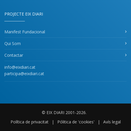
PROJECTE EIX DIARI
Manifest Fundacional
Qui Som
Contactar
info@eixdiari.cat
participa@eixdiari.cat
© EIX DIARI 2001-2026.
Política de privacitat
|
Pólitica de 'cookies'
|
Avís legal