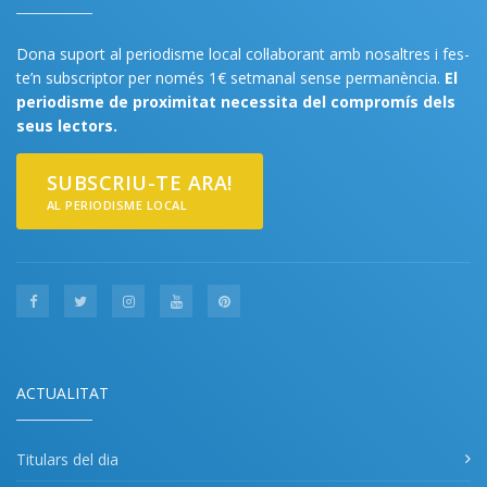
Dona suport al periodisme local col·laborant amb nosaltres i fes-
te’n subscriptor per només 1€ setmanal sense permanència.
El
periodisme de proximitat necessita del compromís dels
seus lectors.
SUBSCRIU-TE ARA!
AL PERIODISME LOCAL
ACTUALITAT
Titulars del dia