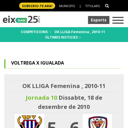
SUBSCRIU-TE ARA!
MUNICIPIS
|
TITULARS
Esports
COMPETICIONS
OK LLIGA Femenina , 2010-11
ÚLTIMES NOTICIES
VOLTREGA X IGUALADA
OK LLIGA Femenina , 2010-11
Jornada 10
Dissabte, 18 de
desembre de 2010
5
-
6