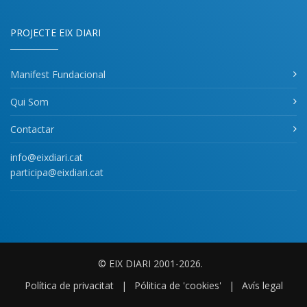
PROJECTE EIX DIARI
Manifest Fundacional
Qui Som
Contactar
info@eixdiari.cat
participa@eixdiari.cat
© EIX DIARI 2001-2026.
Política de privacitat
|
Pólitica de 'cookies'
|
Avís legal