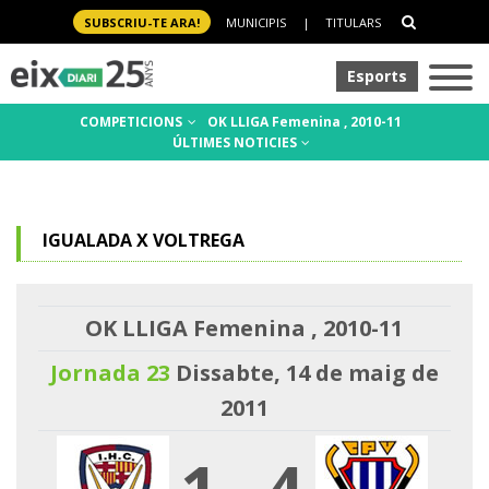
SUBSCRIU-TE ARA!
MUNICIPIS
|
TITULARS
Esports
COMPETICIONS
OK LLIGA Femenina , 2010-11
ÚLTIMES NOTICIES
IGUALADA X VOLTREGA
OK LLIGA Femenina , 2010-11
Jornada 23
Dissabte, 14 de maig de
2011
1
-
4