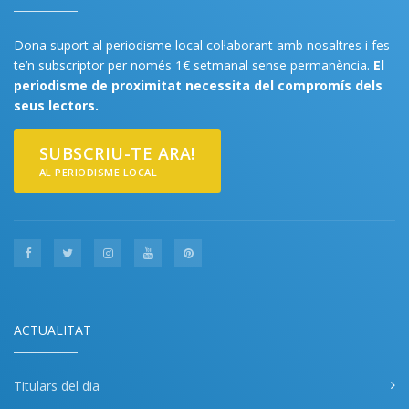
Dona suport al periodisme local col·laborant amb nosaltres i fes-
te’n subscriptor per només 1€ setmanal sense permanència.
El
periodisme de proximitat necessita del compromís dels
seus lectors.
SUBSCRIU-TE ARA!
AL PERIODISME LOCAL
ACTUALITAT
Titulars del dia