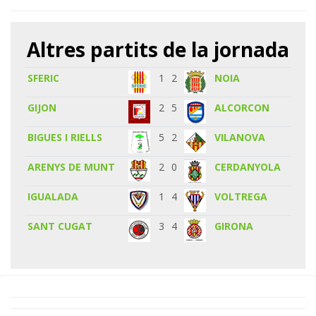
Altres partits de la jornada
SFERIC
1
2
NOIA
GIJON
2
5
ALCORCON
BIGUES I RIELLS
5
2
VILANOVA
ARENYS DE MUNT
2
0
CERDANYOLA
IGUALADA
1
4
VOLTREGA
SANT CUGAT
3
4
GIRONA