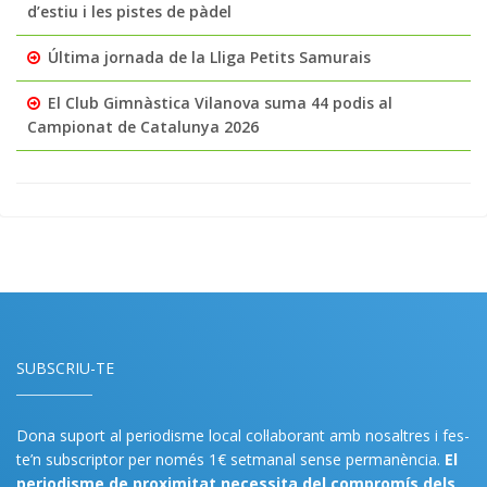
d’estiu i les pistes de pàdel
Última jornada de la Lliga Petits Samurais
El Club Gimnàstica Vilanova suma 44 podis al
Campionat de Catalunya 2026
SUBSCRIU-TE
Dona suport al periodisme local col·laborant amb nosaltres i fes-
te’n subscriptor per només 1€ setmanal sense permanència.
El
periodisme de proximitat necessita del compromís dels