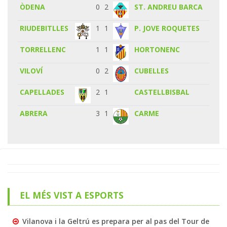
ÒDENA
0
2
ST. ANDREU BARCA
RIUDEBITLLES
1
1
P. JOVE ROQUETES
TORRELLENC
1
1
HORTONENC
VILOVÍ
0
2
CUBELLES
CAPELLADES
2
1
CASTELLBISBAL
ABRERA
3
1
CARME
EL MÉS VIST A ESPORTS
Vilanova i la Geltrú es prepara per al pas del Tour de