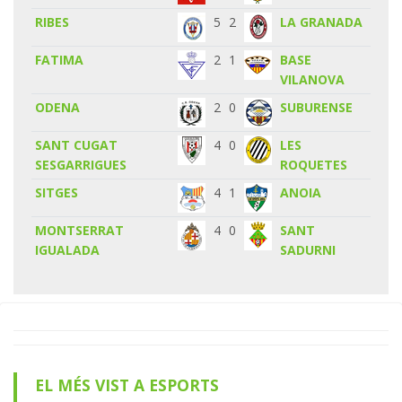
RIBES
5
2
LA GRANADA
FATIMA
2
1
BASE
VILANOVA
ODENA
2
0
SUBURENSE
SANT CUGAT
4
0
LES
SESGARRIGUES
ROQUETES
SITGES
4
1
ANOIA
MONTSERRAT
4
0
SANT
IGUALADA
SADURNI
EL MÉS VIST A ESPORTS