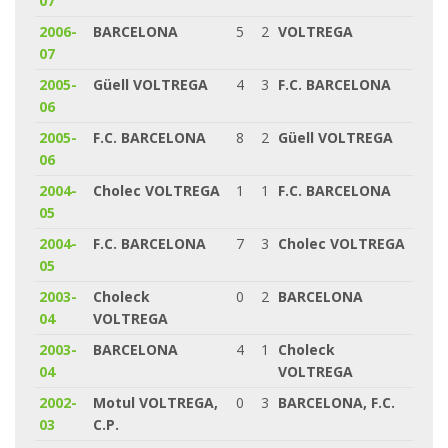
07
2006-
BARCELONA
5
2
VOLTREGA
07
2005-
Güell VOLTREGA
4
3
F.C. BARCELONA
06
2005-
F.C. BARCELONA
8
2
Güell VOLTREGA
06
2004-
Cholec VOLTREGA
1
1
F.C. BARCELONA
05
2004-
F.C. BARCELONA
7
3
Cholec VOLTREGA
05
2003-
Choleck
0
2
BARCELONA
04
VOLTREGA
2003-
BARCELONA
4
1
Choleck
04
VOLTREGA
2002-
Motul VOLTREGA,
0
3
BARCELONA, F.C.
03
C.P.