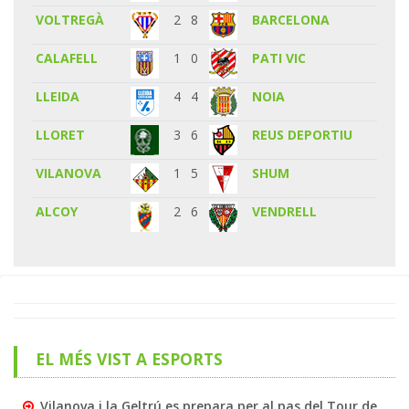
VOLTREGÀ
2
8
BARCELONA
CALAFELL
1
0
PATI VIC
LLEIDA
4
4
NOIA
LLORET
3
6
REUS DEPORTIU
VILANOVA
1
5
SHUM
ALCOY
2
6
VENDRELL
EL MÉS VIST A ESPORTS
Vilanova i la Geltrú es prepara per al pas del Tour de