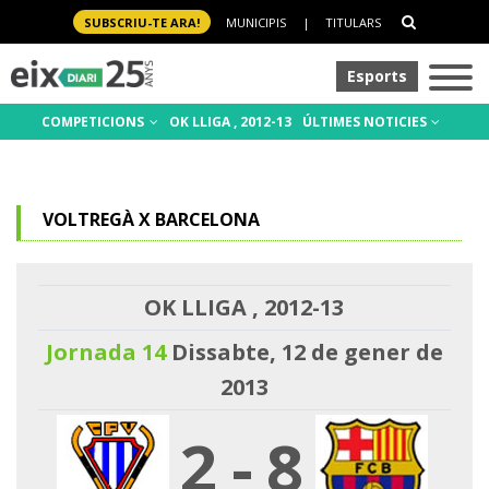
SUBSCRIU-TE ARA!
MUNICIPIS
|
TITULARS
Esports
COMPETICIONS
OK LLIGA , 2012-13
ÚLTIMES NOTICIES
VOLTREGÀ X BARCELONA
OK LLIGA , 2012-13
Jornada 14
Dissabte, 12 de gener de
2013
2
-
8