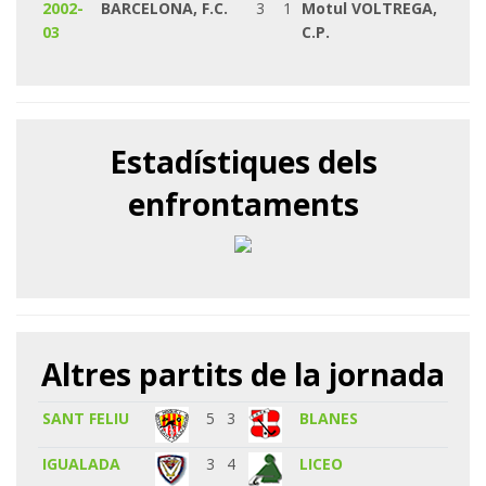
2002-
BARCELONA, F.C.
3
1
Motul VOLTREGA,
03
C.P.
Estadístiques dels
enfrontaments
Altres partits de la jornada
SANT FELIU
5
3
BLANES
IGUALADA
3
4
LICEO