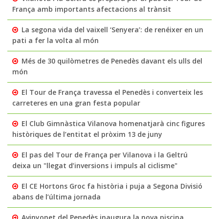
França amb importants afectacions al trànsit
La segona vida del vaixell ‘Senyera’: de renéixer en un
pati a fer la volta al món
Més de 30 quilòmetres de Penedès davant els ulls del
món
El Tour de França travessa el Penedès i converteix les
carreteres en una gran festa popular
El Club Gimnàstica Vilanova homenatjarà cinc figures
històriques de l’entitat el pròxim 13 de juny
El pas del Tour de França per Vilanova i la Geltrú
deixa un "llegat d’inversions i impuls al ciclisme"
El CE Hortons Groc fa història i puja a Segona Divisió
abans de l’última jornada
Avinyonet del Penedès inaugura la nova piscina