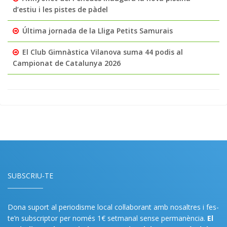
d’estiu i les pistes de pàdel
Última jornada de la Lliga Petits Samurais
El Club Gimnàstica Vilanova suma 44 podis al
Campionat de Catalunya 2026
SUBSCRIU-TE
Dona suport al periodisme local col·laborant amb nosaltres i fes-
te’n subscriptor per només 1€ setmanal sense permanència.
El