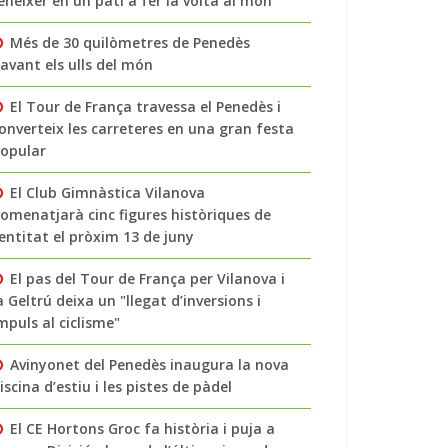
enéixer en un pati a fer la volta al món
Més de 30 quilòmetres de Penedès
avant els ulls del món
El Tour de França travessa el Penedès i
onverteix les carreteres en una gran festa
opular
El Club Gimnàstica Vilanova
omenatjarà cinc figures històriques de
’entitat el pròxim 13 de juny
El pas del Tour de França per Vilanova i
a Geltrú deixa un "llegat d’inversions i
mpuls al ciclisme"
Avinyonet del Penedès inaugura la nova
iscina d’estiu i les pistes de pàdel
El CE Hortons Groc fa història i puja a