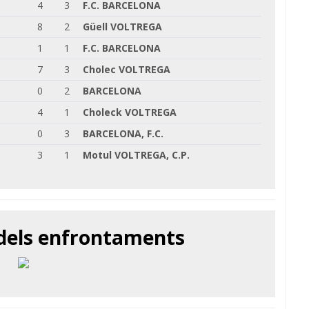
4
3
F.C. BARCELONA
8
2
Güell VOLTREGA
1
1
F.C. BARCELONA
7
3
Cholec VOLTREGA
0
2
BARCELONA
4
1
Choleck VOLTREGA
0
3
BARCELONA, F.C.
3
1
Motul VOLTREGA, C.P.
 dels enfrontaments