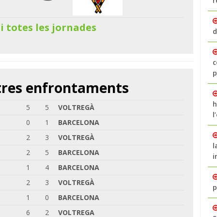
r
 i totes les jornades
d
c
p
ltres enfrontaments
h
5
5
VOLTREGÀ
l
0
1
BARCELONA
2
3
VOLTREGÀ
l
2
5
BARCELONA
i
1
4
BARCELONA
2
3
VOLTREGÀ
p
1
0
BARCELONA
6
2
VOLTREGA