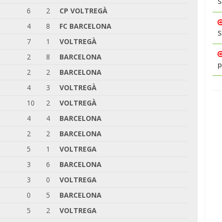
S
6
2
CP VOLTREGÀ
4
8
FC BARCELONA
S
7
1
VOLTREGÀ
2
8
BARCELONA
p
2
2
BARCELONA
4
3
VOLTREGÀ
10
2
VOLTREGÀ
4
4
BARCELONA
2
2
BARCELONA
5
1
VOLTREGA
3
6
BARCELONA
3
0
VOLTREGA
0
5
BARCELONA
5
2
VOLTREGA