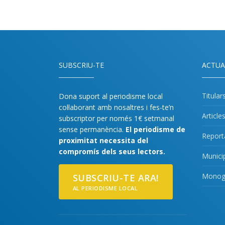
SUBSCRIU-TE
ACTUA
Titular
Dona suport al periodisme local
col·laborant amb nosaltres i fes-te’n
Article
subscriptor per només 1€ setmanal
sense permanència.
El periodisme de
Report
proximitat necessita del
compromís dels seus lectors.
Munici
Monogr
SUBSCRIU-TE ARA!
AL PERIODISME LOCAL