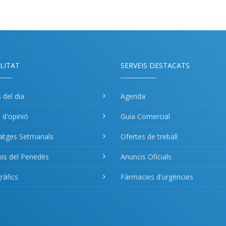
LITAT
SERVEIS DESTACATS
s del dia
Agenda
s d'opinió
Guia Comercial
atges Setmanals
Ofertes de treball
pis del Penedès
Anuncis Oficials
àfics
Fàrmacies d'urgències