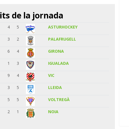
its de la jornada
4
5
ASTURHOCKEY
3
2
PALAFRUGELL
6
4
GIRONA
1
3
IGUALADA
9
4
VIC
3
5
LLEIDA
5
5
VOLTREGÀ
2
1
NOIA