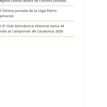
egona Divisió abans de l’última jornada
Última jornada de la Lliga Petits
amurais
El Club Gimnàstica Vilanova suma 44
odis al Campionat de Catalunya 2026