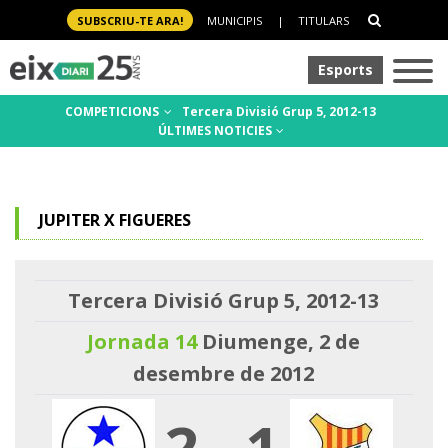
SUBSCRIU-TE ARA!
MUNICIPIS
|
TITULARS
Esports
COMPETICIONS
Tercera Divisió Grup 5, 2012-13
ÚLTIMES NOTICIES
JUPITER X FIGUERES
Tercera Divisió Grup 5, 2012-13
Jornada 14
Diumenge, 2 de
desembre de 2012
2
-
1