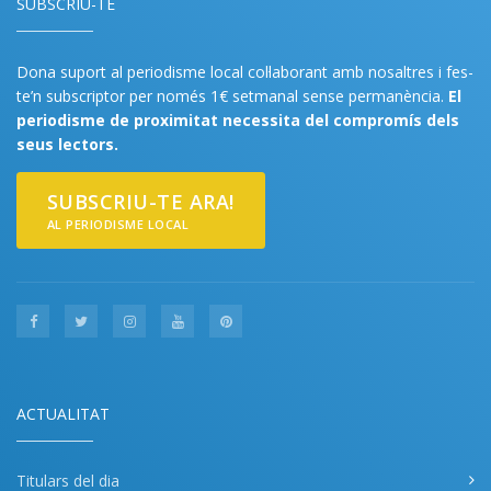
SUBSCRIU-TE
Dona suport al periodisme local col·laborant amb nosaltres i fes-
te’n subscriptor per només 1€ setmanal sense permanència.
El
periodisme de proximitat necessita del compromís dels
seus lectors.
SUBSCRIU-TE ARA!
AL PERIODISME LOCAL
ACTUALITAT
Titulars del dia