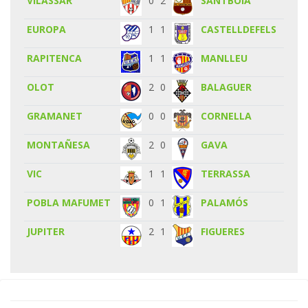
VILASSAR
0
2
SANTBOIA
EUROPA
1
1
CASTELLDEFELS
RAPITENCA
1
1
MANLLEU
OLOT
2
0
BALAGUER
GRAMANET
0
0
CORNELLA
MONTAÑESA
2
0
GAVA
VIC
1
1
TERRASSA
POBLA MAFUMET
0
1
PALAMÓS
JUPITER
2
1
FIGUERES