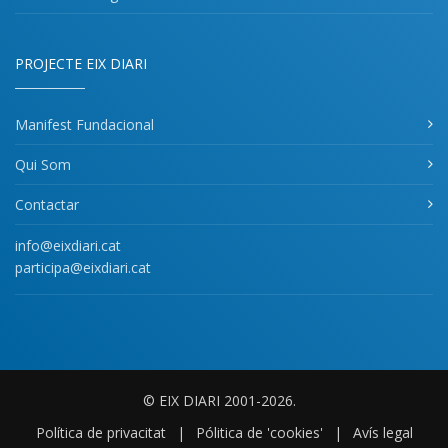
PROJECTE EIX DIARI
Manifest Fundacional
Qui Som
Contactar
info@eixdiari.cat
participa@eixdiari.cat
© EIX DIARI 2001-2026.
Política de privacitat
|
Pólitica de 'cookies'
|
Avís legal