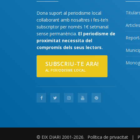
Titular
Dona suport al periodisme local
col·laborant amb nosaltres i fes-te’n
Article
subscriptor per només 1€ setmanal
sense permanència.
El periodisme de
Report
proximitat necessita del
compromís dels seus lectors.
Munici
Monogr
SUBSCRIU-TE ARA!
AL PERIODISME LOCAL
© EIX DIARI 2001-2026.
Política de privacitat
|
P