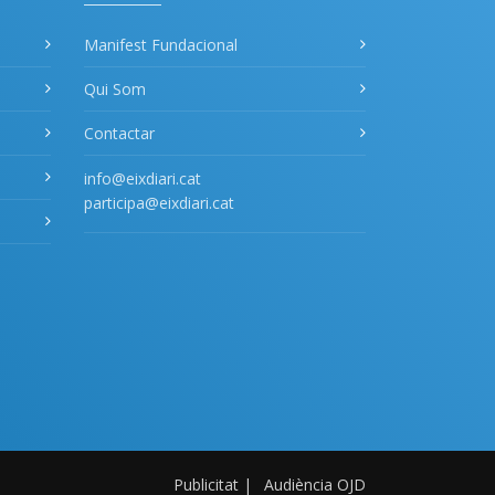
Manifest Fundacional
Qui Som
Contactar
info@eixdiari.cat
participa@eixdiari.cat
Publicitat
|
Audiència OJD