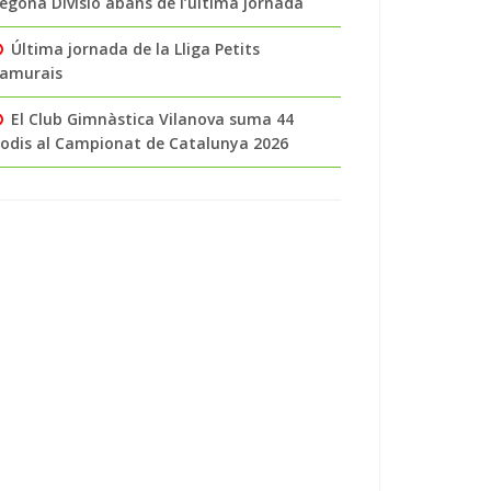
egona Divisió abans de l’última jornada
Última jornada de la Lliga Petits
amurais
El Club Gimnàstica Vilanova suma 44
odis al Campionat de Catalunya 2026