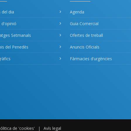
s del dia
Agenda
s d'opinió
Guia Comercial
atges Setmanals
Ofertes de treball
pis del Penedès
Anuncis Oficials
àfics
Fàrmacies d'urgències
ólitica de 'cookies'
|
Avís legal