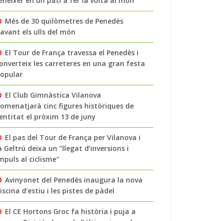
enéixer en un pati a fer la volta al món
Més de 30 quilòmetres de Penedès
avant els ulls del món
El Tour de França travessa el Penedès i
onverteix les carreteres en una gran festa
opular
El Club Gimnàstica Vilanova
omenatjarà cinc figures històriques de
’entitat el pròxim 13 de juny
El pas del Tour de França per Vilanova i
a Geltrú deixa un "llegat d’inversions i
mpuls al ciclisme"
Avinyonet del Penedès inaugura la nova
iscina d’estiu i les pistes de pàdel
El CE Hortons Groc fa història i puja a