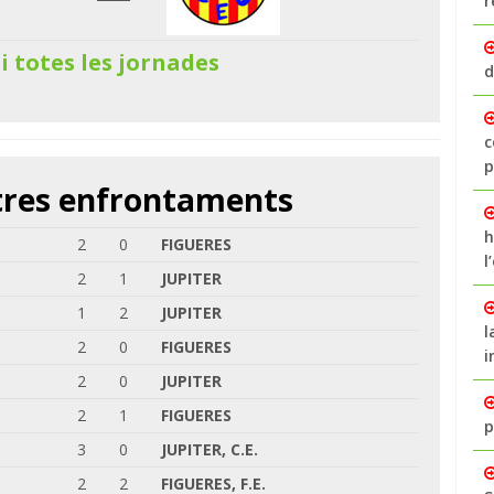
r
 i totes les jornades
d
c
p
ltres enfrontaments
h
2
0
FIGUERES
l
2
1
JUPITER
1
2
JUPITER
l
2
0
FIGUERES
i
2
0
JUPITER
2
1
FIGUERES
p
3
0
JUPITER, C.E.
2
2
FIGUERES, F.E.