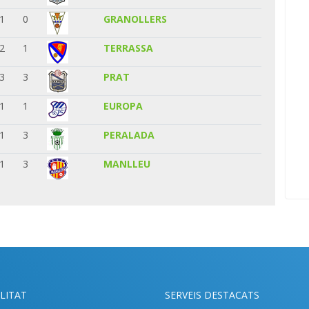
1
0
GRANOLLERS
2
1
TERRASSA
3
3
PRAT
1
1
EUROPA
1
3
PERALADA
1
3
MANLLEU
LITAT
SERVEIS DESTACATS