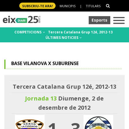
SUBSCRIU-TE ARA!
MUNICIPIS
|
TITULARS
Esports
COMPETICIONS
Tercera Catalana Grup 12é, 2012-13
ÚLTIMES NOTICIES
BASE VILANOVA X SUBURENSE
Tercera Catalana Grup 12é, 2012-13
Jornada 13
Diumenge, 2 de
desembre de 2012
1
-
3