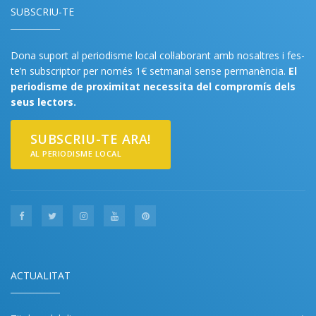
SUBSCRIU-TE
Dona suport al periodisme local col·laborant amb nosaltres i fes-
te’n subscriptor per només 1€ setmanal sense permanència.
El
periodisme de proximitat necessita del compromís dels
seus lectors.
SUBSCRIU-TE ARA!
AL PERIODISME LOCAL
ACTUALITAT