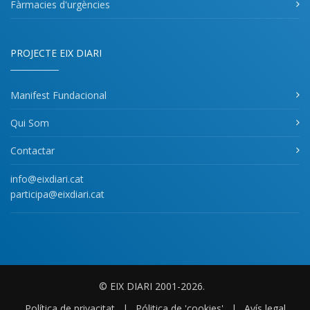
Fàrmacies d'urgències
PROJECTE EIX DIARI
Manifest Fundacional
Qui Som
Contactar
info@eixdiari.cat
participa@eixdiari.cat
© EIX DIARI 2001-2026.
Política de privacitat
|
Pólitica de 'cookies'
|
Avís legal