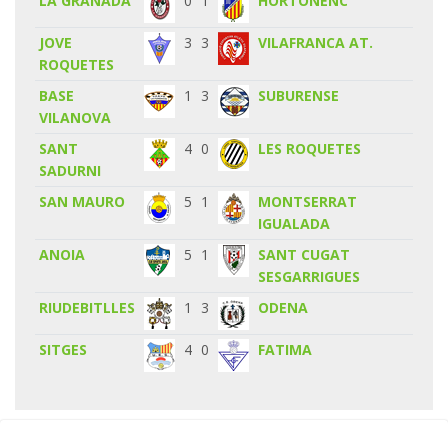
LA GRANADA
0
1
HORTONENC
JOVE
3
3
VILAFRANCA AT.
ROQUETES
BASE
1
3
SUBURENSE
VILANOVA
SANT
4
0
LES ROQUETES
SADURNI
SAN MAURO
5
1
MONTSERRAT
IGUALADA
ANOIA
5
1
SANT CUGAT
SESGARRIGUES
RIUDEBITLLES
1
3
ODENA
SITGES
4
0
FATIMA