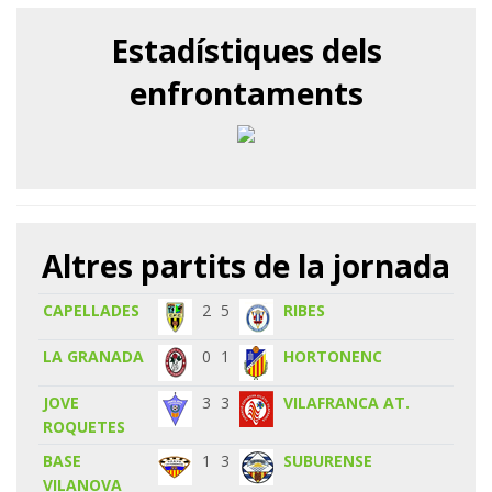
Estadístiques dels
enfrontaments
Altres partits de la jornada
CAPELLADES
2
5
RIBES
LA GRANADA
0
1
HORTONENC
JOVE
3
3
VILAFRANCA AT.
ROQUETES
BASE
1
3
SUBURENSE
VILANOVA