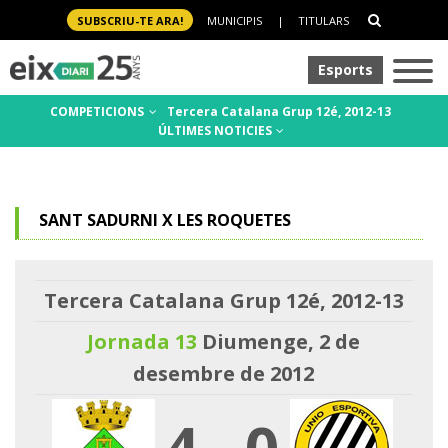
SUBSCRIU-TE ARA!
MUNICIPIS
|
TITULARS
Esports
COMPETICIONS
Tercera Catalana Grup 12é, 2012-13
ÚLTIMES NOTICIES
SANT SADURNI X LES ROQUETES
Tercera Catalana Grup 12é, 2012-13
Jornada 13
Diumenge, 2 de
desembre de 2012
4
-
0