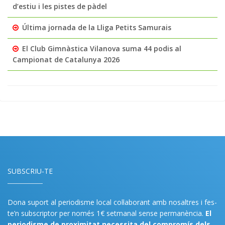
d’estiu i les pistes de pàdel
Última jornada de la Lliga Petits Samurais
El Club Gimnàstica Vilanova suma 44 podis al
Campionat de Catalunya 2026
SUBSCRIU-TE
Dona suport al periodisme local col·laborant amb nosaltres i fes-
te’n subscriptor per només 1€ setmanal sense permanència.
El
periodisme de proximitat necessita del compromís dels