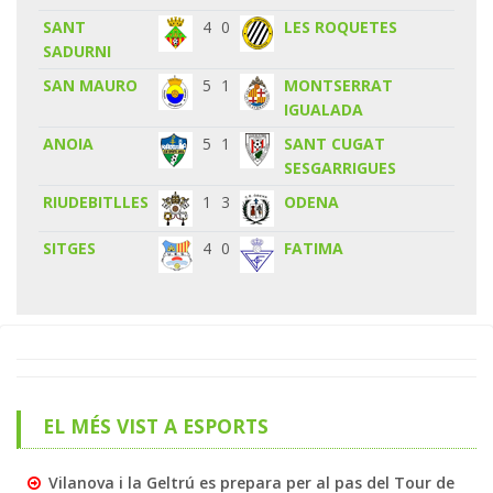
SANT
4
0
LES ROQUETES
SADURNI
SAN MAURO
5
1
MONTSERRAT
IGUALADA
ANOIA
5
1
SANT CUGAT
SESGARRIGUES
RIUDEBITLLES
1
3
ODENA
SITGES
4
0
FATIMA
EL MÉS VIST A ESPORTS
Vilanova i la Geltrú es prepara per al pas del Tour de