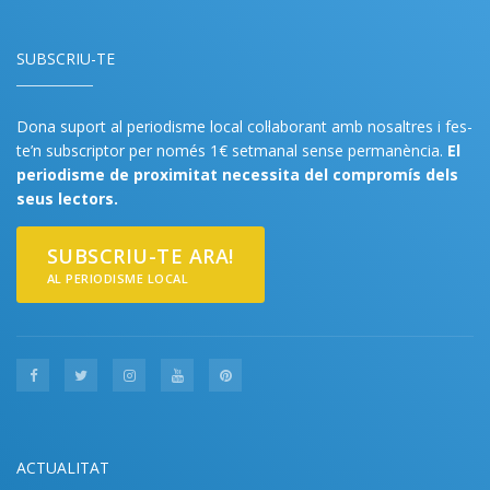
SUBSCRIU-TE
Dona suport al periodisme local col·laborant amb nosaltres i fes-
te’n subscriptor per només 1€ setmanal sense permanència.
El
periodisme de proximitat necessita del compromís dels
seus lectors.
SUBSCRIU-TE ARA!
AL PERIODISME LOCAL
ACTUALITAT