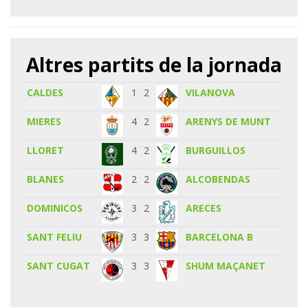
Altres partits de la jornada
CALDES
1
2
VILANOVA
MIERES
4
2
ARENYS DE MUNT
LLORET
4
2
BURGUILLOS
BLANES
2
2
ALCOBENDAS
DOMINICOS
3
2
ARECES
SANT FELIU
3
3
BARCELONA B
SANT CUGAT
3
3
SHUM MAÇANET