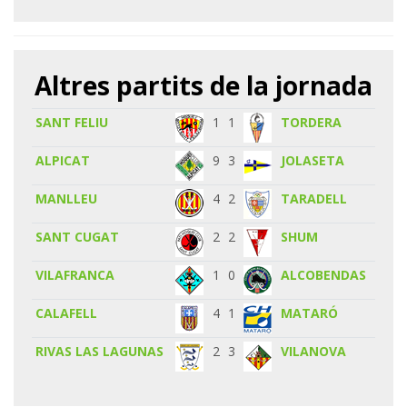
Altres partits de la jornada
SANT FELIU
1
1
TORDERA
ALPICAT
9
3
JOLASETA
MANLLEU
4
2
TARADELL
SANT CUGAT
2
2
SHUM
VILAFRANCA
1
0
ALCOBENDAS
CALAFELL
4
1
MATARÓ
RIVAS LAS LAGUNAS
2
3
VILANOVA