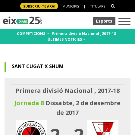
SUBSCRIU-TE ARA!
MUNICIPIS
|
TITULARS
Esports
COMPETICIONS
Primera divisió Nacional , 2017-18
ÚLTIMES NOTICIES
SANT CUGAT X SHUM
Primera divisió Nacional , 2017-18
Jornada 8
Dissabte, 2 de desembre
de 2017
2
-
2