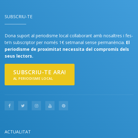
SUBSCRIU-TE
Dona suport al periodisme local col·laborant amb nosaltres i fes-
te’n subscriptor per només 1€ setmanal sense permanència.
El
periodisme de proximitat necessita del compromís dels
seus lectors.
SUBSCRIU-TE ARA!
AL PERIODISME LOCAL
ACTUALITAT