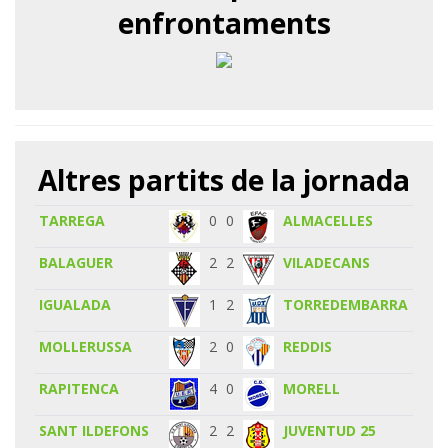
enfrontaments
Altres partits de la jornada
TARREGA
0
0
ALMACELLES
BALAGUER
2
2
VILADECANS
IGUALADA
1
2
TORREDEMBARRA
MOLLERUSSA
2
0
REDDIS
RAPITENCA
4
0
MORELL
SANT ILDEFONS
2
2
JUVENTUD 25