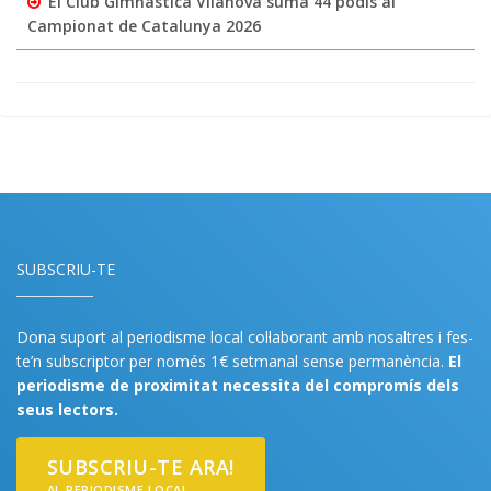
El Club Gimnàstica Vilanova suma 44 podis al
Campionat de Catalunya 2026
SUBSCRIU-TE
Dona suport al periodisme local col·laborant amb nosaltres i fes-
te’n subscriptor per només 1€ setmanal sense permanència.
El
periodisme de proximitat necessita del compromís dels
seus lectors.
SUBSCRIU-TE ARA!
AL PERIODISME LOCAL