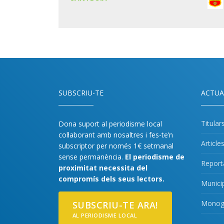
SUBSCRIU-TE
ACTUA
Titular
Dona suport al periodisme local
col·laborant amb nosaltres i fes-te’n
Article
subscriptor per només 1€ setmanal
sense permanència.
El periodisme de
Report
proximitat necessita del
compromís dels seus lectors.
Munici
Monogr
SUBSCRIU-TE ARA!
AL PERIODISME LOCAL