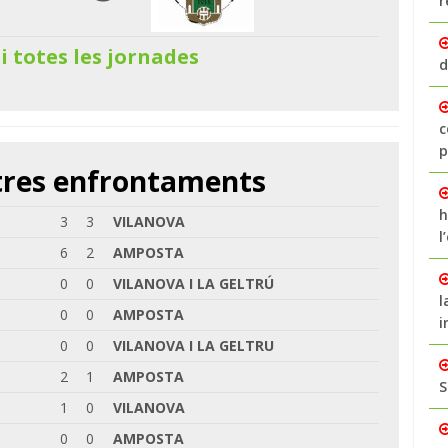
r
 i totes les jornades
d
c
p
ltres enfrontaments
h
3
3
VILANOVA
l
6
2
AMPOSTA
0
0
VILANOVA I LA GELTRÚ
l
0
0
AMPOSTA
i
0
0
VILANOVA I LA GELTRU
2
1
AMPOSTA
S
1
0
VILANOVA
0
0
AMPOSTA