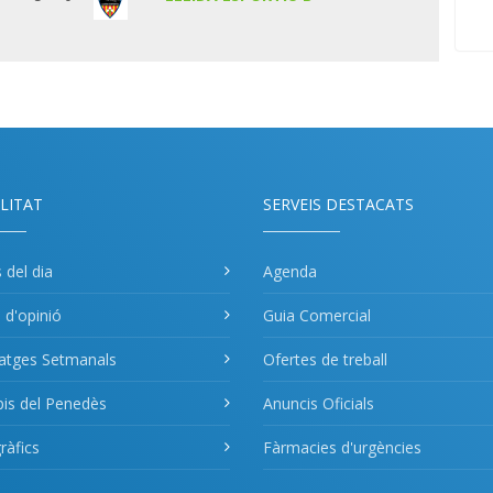
LITAT
SERVEIS DESTACATS
s del dia
Agenda
s d'opinió
Guia Comercial
atges Setmanals
Ofertes de treball
pis del Penedès
Anuncis Oficials
àfics
Fàrmacies d'urgències