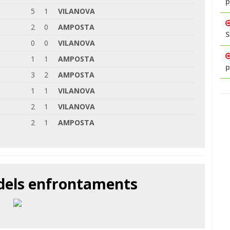
p
5
1
VILANOVA
2
0
AMPOSTA
S
0
0
VILANOVA
1
1
AMPOSTA
p
3
2
AMPOSTA
1
1
VILANOVA
2
1
VILANOVA
2
1
AMPOSTA
 dels enfrontaments