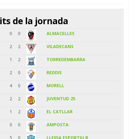
its de la jornada
0
0
ALMACELLES
2
2
VILADECANS
1
2
TORREDEMBARRA
2
0
REDDIS
4
0
MORELL
2
2
JUVENTUD 25
1
2
EL CATLLAR
0
0
AMPOSTA
5
0
LLEIDA ESPORTIU B