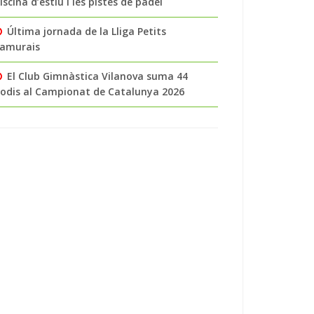
iscina d’estiu i les pistes de pàdel
Última jornada de la Lliga Petits
amurais
El Club Gimnàstica Vilanova suma 44
odis al Campionat de Catalunya 2026