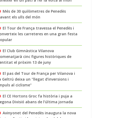
enéixer en un pati a fer la volta al món
Més de 30 quilòmetres de Penedès
avant els ulls del món
El Tour de França travessa el Penedès i
onverteix les carreteres en una gran festa
opular
El Club Gimnàstica Vilanova
omenatjarà cinc figures històriques de
’entitat el pròxim 13 de juny
El pas del Tour de França per Vilanova i
a Geltrú deixa un "llegat d’inversions i
mpuls al ciclisme"
El CE Hortons Groc fa història i puja a
egona Divisió abans de l’última jornada
Avinyonet del Penedès inaugura la nova