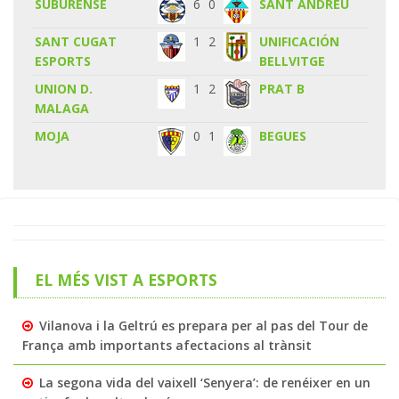
SUBURENSE
6
0
SANT ANDREU
SANT CUGAT
1
2
UNIFICACIÓN
ESPORTS
BELLVITGE
UNION D.
1
2
PRAT B
MALAGA
MOJA
0
1
BEGUES
EL MÉS VIST A ESPORTS
Vilanova i la Geltrú es prepara per al pas del Tour de
França amb importants afectacions al trànsit
La segona vida del vaixell ‘Senyera’: de renéixer en un