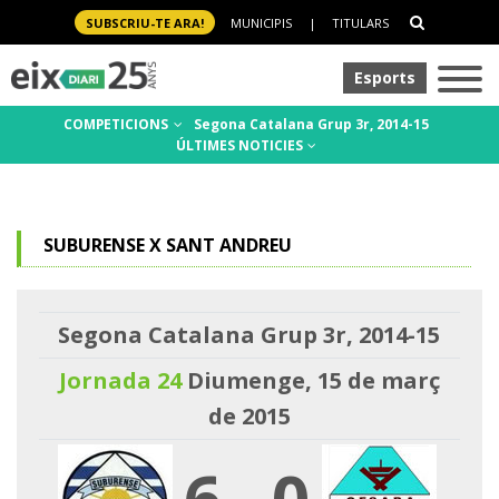
SUBSCRIU-TE ARA!
MUNICIPIS
|
TITULARS
Esports
COMPETICIONS
Segona Catalana Grup 3r, 2014-15
ÚLTIMES NOTICIES
SUBURENSE X SANT ANDREU
Segona Catalana Grup 3r, 2014-15
Jornada 24
Diumenge, 15 de març
de 2015
6
-
0