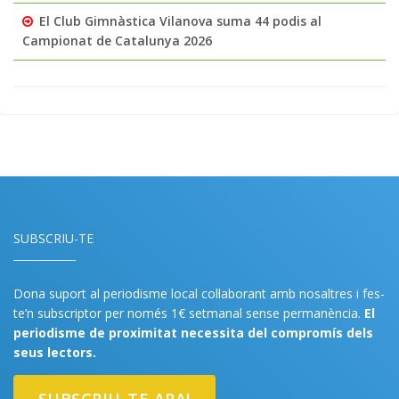
El Club Gimnàstica Vilanova suma 44 podis al
Campionat de Catalunya 2026
SUBSCRIU-TE
Dona suport al periodisme local col·laborant amb nosaltres i fes-
te’n subscriptor per només 1€ setmanal sense permanència.
El
periodisme de proximitat necessita del compromís dels
seus lectors.
SUBSCRIU-TE ARA!