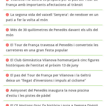
França amb importants afectacions al trànsit
La segona vida del vaixell ‘Senyera’: de renéixer en un
pati a fer la volta al món
Més de 30 quilòmetres de Penedès davant els ulls del
món
El Tour de França travessa el Penedès i converteix les
carreteres en una gran festa popular
El Club Gimnàstica Vilanova homenatjarà cinc figures
històriques de l’entitat el pròxim 13 de juny
El pas del Tour de França per Vilanova i la Geltrú
deixa un "llegat d’inversions i impuls al ciclisme"
Avinyonet del Penedès inaugura la nova piscina
d’estiu i les pistes de pàdel
El CE Hortons Groc fa història i puja a Segona Divisió