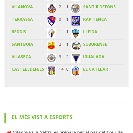
VILANOVA
2
1
SANT ILDEFONS
TERRASSA
0
1
RAPITENCA
REDDIS
1
1
LLEIDA
SANTBOIA
2
1
SUBURENSE
VILASECA
3
2
IGUALADA
CASTELLDEFELS
14
0
EL CATLLAR
EL MÉS VIST A ESPORTS
Vilanova i la Geltrú es prepara per al pas del Tour de