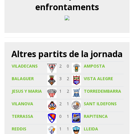
enfrontaments
Altres partits de la jornada
VILADECANS
2
0
AMPOSTA
BALAGUER
3
2
VISTA ALEGRE
JESUS Y MARIA
1
2
TORREDEMBARRA
VILANOVA
2
1
SANT ILDEFONS
TERRASSA
0
1
RAPITENCA
REDDIS
1
1
LLEIDA