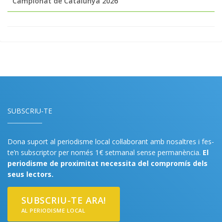
Campionat de Catalunya 2026
SUBSCRIU-TE
Dona suport al periodisme local col·laborant amb nosaltres i fes-
te’n subscriptor per només 1€ setmanal sense permanència.
El
periodisme de proximitat necessita del compromís dels
seus lectors.
SUBSCRIU-TE ARA!
AL PERIODISME LOCAL