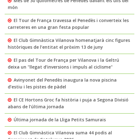
Més de 30 quilòmetres de Penedès davant els ulls del
món
El Tour de França travessa el Penedès i converteix les
carreteres en una gran festa popular
El Club Gimnàstica Vilanova homenatjarà cinc figures
històriques de l’entitat el pròxim 13 de juny
El pas del Tour de França per Vilanova i la Geltrú
deixa un "llegat d’inversions i impuls al ciclisme"
Avinyonet del Penedès inaugura la nova piscina
d’estiu i les pistes de pàdel
El CE Hortons Groc fa història i puja a Segona Divisió
abans de l’última jornada
Última jornada de la Lliga Petits Samurais
El Club Gimnàstica Vilanova suma 44 podis al